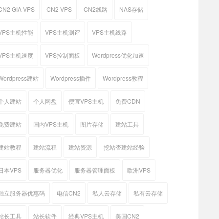
CN2 GIA VPS
CN2 VPS
CN2线路
NAS存储
VPS主机性能
VPS主机测评
VPS主机线路
VPS主机速度
VPS控制面板
Wordpress优化加速
Wordpress建站
Wordpress插件
Wordpress教程
个人建站
个人网盘
便宜VPS主机
免费CDN
免费建站
国内VPS主机
图片存储
建站工具
建站教程
建站流程
建站资源
挖站否建站经验
日本VPS
服务器优化
服务器管理面板
欧洲VPS
独立服务器优惠码
电信CN2
私人云存储
私有云存储
站长工具
站长软件
经典VPS主机
美国CN2