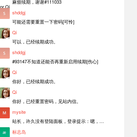
麻烦续期，谢谢#111033
shddgj
可能还需要重置一下密码[可怜]
Qi
可以，已经续期成功。
shddgj
#93147不知道还能否再重新启用续期[伤心]
Qi
你好，已经续期成功。
Qi
你好，已经重置密码，见站内信。
mysite
站长，许久没有登陆面板，登录提示：嗯，登录详细信息似乎不正确。请重试。 网站还可以正常使用。如果是密码问题请帮忙重置一下密码。谢谢。订单号：97790，账号：aa20210950。 站长，提交了工单，你回复续期成功，不过我的问题是面部登陆信息有问题，一直是初始密码，现在无法登陆，有时间麻烦排查一下。
标志岛