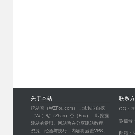
关于本站
联系
挖站否（WZFou.com），域名取自挖
QQ：79
（Wa）站（Zhan）否（Fou），即挖掘
微信号：
建站的意思。网站旨在分享建站教程、
资源、经验与技巧，内容将涵盖VPS、
邮箱：iw