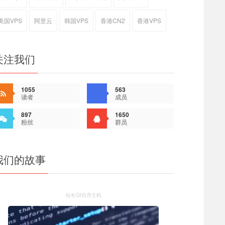
美国VPS
阿里云
韩国VPS
香港CN2
香港VPS
关注我们
1055
563
读者
成员
897
1650
粉丝
群员
我们的故事
站长QI自营主机