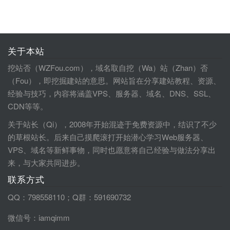
关于本站
挖站否（WZFou.com），域名取自挖（Wa）站（Zhan）否
（Fou），即挖掘建站的意思。网站旨在分享建站教程、资源、
经验与技巧，内容将涵盖VPS、服务器、域名、DNS、SSL、
CDN等等。
关于站长（Qi），2008年开始混迹于免费资源中，结识了不少
的草根站长。后来自己摸爬滚打开始潜心学习Web服务器、
VPS、域名等新鲜事物，同时也愿意将自己经验与做法分享出
来，与大家共同进步。
联系方式
QQ：798558110；Q群：591690732
微信号：iamqimm