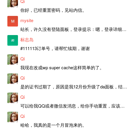
Qi
你好，已经重置密码，见站内信。
mysite
站长，许久没有登陆面板，登录提示：嗯，登录详细信息似乎不正确。请重试。 网站还可以正常使用。如果是密码问题请帮忙重置一下密码。谢谢。订单号：97790，账号：aa20210950。 站长，提交了工单，你回复续期成功，不过我的问题是面部登陆信息有问题，一直是初始密码，现在无法登陆，有时间麻烦排查一下。
标志岛
#111113订单号，请帮忙续期，谢谢
Qi
我现在改成wp super cache这样简单的了。
Qi
是的证书过期了，原因是我12月份升级了da面板，结果后台证书就不更新了，目前还在排查问题。切换PHP版本现在没有了，因为DA新版不支持。
Qi
可以给我QQ或者微信发消息，给你手动重置，应该是服务器插件有问题了，这个wp的主题太老了，导致现在好多的问题，网站的签到功能也是因为这个原因导致的。
Qi
哈哈，我真的是一个月冒泡来的。