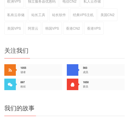
欧洲VPS
独立服务器优惠码
电信CN2
私人云存储
私有云存储
站长工具
站长软件
经典VPS主机
美国CN2
美国VPS
阿里云
韩国VPS
香港CN2
香港VPS
关注我们
1055
563
读者
成员
897
1650
粉丝
群员
我们的故事