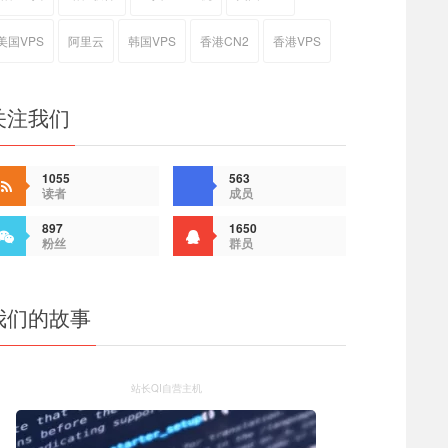
美国VPS
阿里云
韩国VPS
香港CN2
香港VPS
关注我们
1055
563
读者
成员
897
1650
粉丝
群员
我们的故事
站长QI自营主机