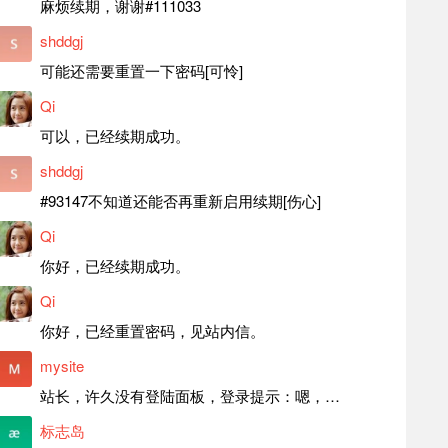
麻烦续期，谢谢#111033
shddgj
可能还需要重置一下密码[可怜]
Qi
可以，已经续期成功。
shddgj
#93147不知道还能否再重新启用续期[伤心]
Qi
你好，已经续期成功。
Qi
你好，已经重置密码，见站内信。
mysite
站长，许久没有登陆面板，登录提示：嗯，登录详细信息似乎不正确。请重试。 网站还可以正常使用。如果是密码问题请帮忙重置一下密码。谢谢。订单号：97790，账号：aa20210950。 站长，提交了工单，你回复续期成功，不过我的问题是面部登陆信息有问题，一直是初始密码，现在无法登陆，有时间麻烦排查一下。
标志岛