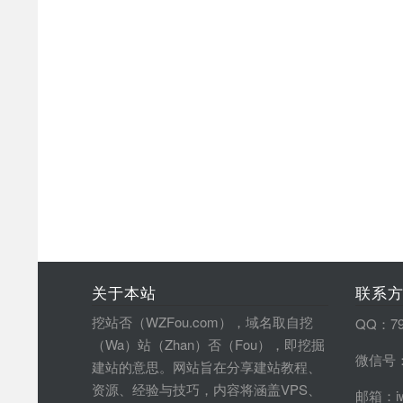
关于本站
联系
挖站否（WZFou.com），域名取自挖
QQ：79
（Wa）站（Zhan）否（Fou），即挖掘
微信号：
建站的意思。网站旨在分享建站教程、
资源、经验与技巧，内容将涵盖VPS、
邮箱：iw