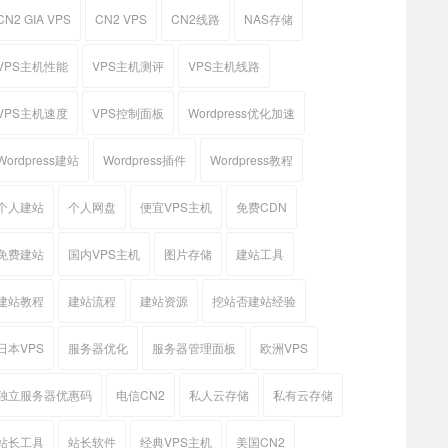
CN2 GIA VPS
CN2 VPS
CN2线路
NAS存储
VPS主机性能
VPS主机测评
VPS主机线路
VPS主机速度
VPS控制面板
Wordpress优化加速
Wordpress建站
Wordpress插件
Wordpress教程
个人建站
个人网盘
便宜VPS主机
免费CDN
免费建站
国内VPS主机
图片存储
建站工具
建站教程
建站流程
建站资源
挖站否建站经验
日本VPS
服务器优化
服务器管理面板
欧洲VPS
独立服务器优惠码
电信CN2
私人云存储
私有云存储
站长工具
站长软件
经典VPS主机
美国CN2