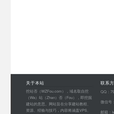
关于本站
联系
挖站否（WZFou.com），域名取自挖
QQ：79
（Wa）站（Zhan）否（Fou），即挖掘
微信号：
建站的意思。网站旨在分享建站教程、
资源、经验与技巧，内容将涵盖VPS、
邮箱：iw