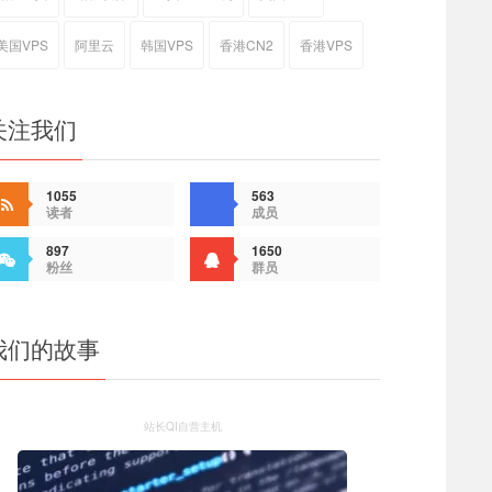
美国VPS
阿里云
韩国VPS
香港CN2
香港VPS
关注我们
1055
563
读者
成员
897
1650
粉丝
群员
我们的故事
站长QI自营主机