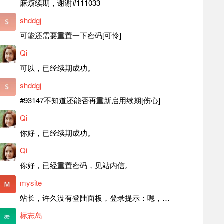
麻烦续期，谢谢#111033
shddgj
可能还需要重置一下密码[可怜]
Qi
可以，已经续期成功。
shddgj
#93147不知道还能否再重新启用续期[伤心]
Qi
你好，已经续期成功。
Qi
你好，已经重置密码，见站内信。
mysite
站长，许久没有登陆面板，登录提示：嗯，登录详细信息似乎不正确。请重试。 网站还可以正常使用。如果是密码问题请帮忙重置一下密码。谢谢。订单号：97790，账号：aa20210950。 站长，提交了工单，你回复续期成功，不过我的问题是面部登陆信息有问题，一直是初始密码，现在无法登陆，有时间麻烦排查一下。
标志岛