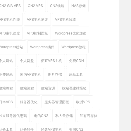
CN2 GIA VPS
CN2 VPS
CN2线路
NAS存储
VPS主机性能
VPS主机测评
VPS主机线路
VPS主机速度
VPS控制面板
Wordpress优化加速
Wordpress建站
Wordpress插件
Wordpress教程
个人建站
个人网盘
便宜VPS主机
免费CDN
免费建站
国内VPS主机
图片存储
建站工具
建站教程
建站流程
建站资源
挖站否建站经验
日本VPS
服务器优化
服务器管理面板
欧洲VPS
独立服务器优惠码
电信CN2
私人云存储
私有云存储
站长工具
站长软件
经典VPS主机
美国CN2