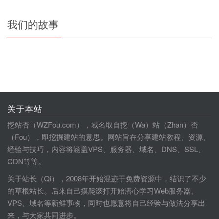
我们的故事
关于本站
挖站否（WZFou.com），域名取自挖（Wa）站（Zhan）否
（Fou），即挖掘建站的意思。网站旨在分享建站教程、资源、
经验与技巧，内容将涵盖VPS、服务器、域名、DNS、SSL、
CDN等等。
关于站长（Qi），2008年开始混迹于免费资源中，结识了不少
的草根站长。后来自己摸爬滚打开始潜心学习Web服务器、
VPS、域名等新鲜事物，同时也愿意将自己经验与做法分享出
来，与大家共同进步。