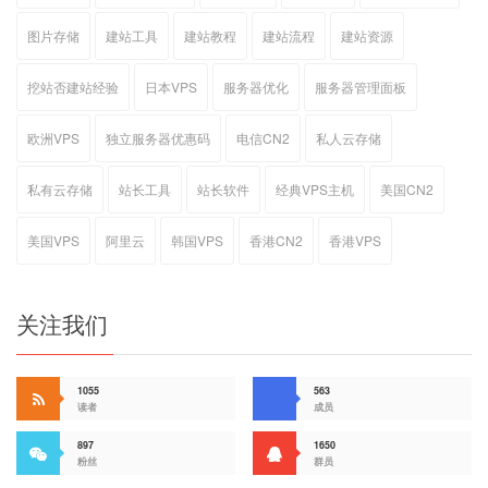
图片存储
建站工具
建站教程
建站流程
建站资源
挖站否建站经验
日本VPS
服务器优化
服务器管理面板
欧洲VPS
独立服务器优惠码
电信CN2
私人云存储
私有云存储
站长工具
站长软件
经典VPS主机
美国CN2
美国VPS
阿里云
韩国VPS
香港CN2
香港VPS
关注我们
1055
563
读者
成员
897
1650
粉丝
群员