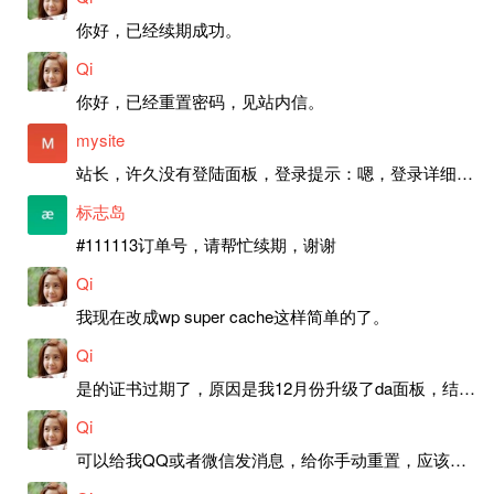
你好，已经续期成功。
Qi
你好，已经重置密码，见站内信。
mysite
站长，许久没有登陆面板，登录提示：嗯，登录详细信息似乎不正确。请重试。 网站还可以正常使用。如果是密码问题请帮忙重置一下密码。谢谢。订单号：97790，账号：aa20210950。 站长，提交了工单，你回复续期成功，不过我的问题是面部登陆信息有问题，一直是初始密码，现在无法登陆，有时间麻烦排查一下。
标志岛
#111113订单号，请帮忙续期，谢谢
Qi
我现在改成wp super cache这样简单的了。
Qi
是的证书过期了，原因是我12月份升级了da面板，结果后台证书就不更新了，目前还在排查问题。切换PHP版本现在没有了，因为DA新版不支持。
Qi
可以给我QQ或者微信发消息，给你手动重置，应该是服务器插件有问题了，这个wp的主题太老了，导致现在好多的问题，网站的签到功能也是因为这个原因导致的。