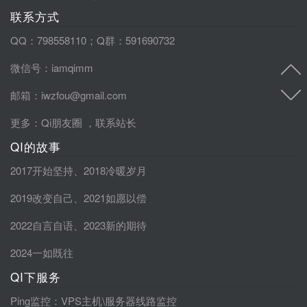
联系方式
QQ：798558110；Q群：591690732
微信号：iamqimm
邮箱：iwzfou@gmail.com
更多：
Qi朋友圈
，
联系站长
QI的故事
2017开始坚持
、
2018冷暖岁月
2019改变自己
、
2021如愿以偿
2022自言自语
、
2023新的期待
2024一如既往
QI下服务
Ping监控
：VPS主机\服务器线路监控