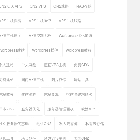
CN2 GIA VPS
CN2 VPS
CN2线路
NAS存储
VPS主机性能
VPS主机测评
VPS主机线路
VPS主机速度
VPS控制面板
Wordpress优化加速
Wordpress建站
Wordpress插件
Wordpress教程
个人建站
个人网盘
便宜VPS主机
免费CDN
免费建站
国内VPS主机
图片存储
建站工具
建站教程
建站流程
建站资源
挖站否建站经验
日本VPS
服务器优化
服务器管理面板
欧洲VPS
独立服务器优惠码
电信CN2
私人云存储
私有云存储
站长工具
站长软件
经典VPS主机
美国CN2