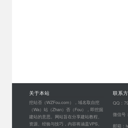
关于本站
联系
挖站否（WZFou.com），域名取自挖
QQ：79
（Wa）站（Zhan）否（Fou），即挖掘
微信号：
建站的意思。网站旨在分享建站教程、
资源、经验与技巧，内容将涵盖VPS、
邮箱：iw