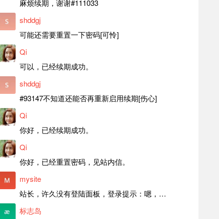
麻烦续期，谢谢#111033
shddgj
可能还需要重置一下密码[可怜]
Qi
可以，已经续期成功。
shddgj
#93147不知道还能否再重新启用续期[伤心]
Qi
你好，已经续期成功。
Qi
你好，已经重置密码，见站内信。
mysite
站长，许久没有登陆面板，登录提示：嗯，登录详细信息似乎不正确。请重试。 网站还可以正常使用。如果是密码问题请帮忙重置一下密码。谢谢。订单号：97790，账号：aa20210950。 站长，提交了工单，你回复续期成功，不过我的问题是面部登陆信息有问题，一直是初始密码，现在无法登陆，有时间麻烦排查一下。
标志岛