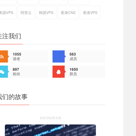
美国VPS
阿里云
韩国VPS
香港CN2
香港VPS
关注我们
1055
563
读者
成员
897
1650
粉丝
群员
我们的故事
站长QI自营主机