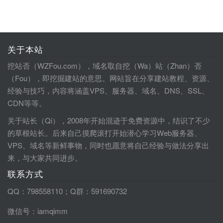
关于本站
挖站否（WZFou.com），域名取自挖（Wa）站（Zhan）否
（Fou），即挖掘建站的意思。网站旨在分享建站教程、资源、
经验与技巧，内容将涵盖VPS、服务器、域名、DNS、SSL、
CDN等等。
关于站长（Qi），2008年开始混迹于免费资源中，结识了不少
的草根站长。后来自己摸爬滚打开始潜心学习Web服务器、
VPS、域名等新鲜事物，同时也愿意将自己经验与做法分享出
来，与大家共同进步。
联系方式
QQ：798558110；Q群：591690732
微信号：iamqimm