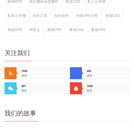
欧洲VPS
独立服务器优惠码
电信CN2
私人云存储
私有云存储
站长工具
站长软件
经典VPS主机
美国CN2
美国VPS
阿里云
韩国VPS
香港CN2
香港VPS
关注我们
1055
563
读者
成员
897
1650
粉丝
群员
我们的故事