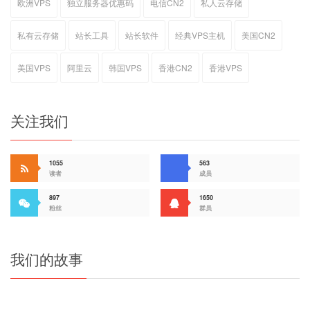
欧洲VPS
独立服务器优惠码
电信CN2
私人云存储
私有云存储
站长工具
站长软件
经典VPS主机
美国CN2
美国VPS
阿里云
韩国VPS
香港CN2
香港VPS
关注我们
1055
563
读者
成员
897
1650
粉丝
群员
我们的故事