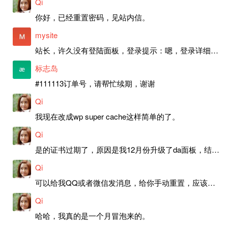
Qi
你好，已经重置密码，见站内信。
mysite
站长，许久没有登陆面板，登录提示：嗯，登录详细信息似乎不正确。请重试。 网站还可以正常使用。如果是密码问题请帮忙重置一下密码。谢谢。订单号：97790，账号：aa20210950。 站长，提交了工单，你回复续期成功，不过我的问题是面部登陆信息有问题，一直是初始密码，现在无法登陆，有时间麻烦排查一下。
标志岛
#111113订单号，请帮忙续期，谢谢
Qi
我现在改成wp super cache这样简单的了。
Qi
是的证书过期了，原因是我12月份升级了da面板，结果后台证书就不更新了，目前还在排查问题。切换PHP版本现在没有了，因为DA新版不支持。
Qi
可以给我QQ或者微信发消息，给你手动重置，应该是服务器插件有问题了，这个wp的主题太老了，导致现在好多的问题，网站的签到功能也是因为这个原因导致的。
Qi
哈哈，我真的是一个月冒泡来的。