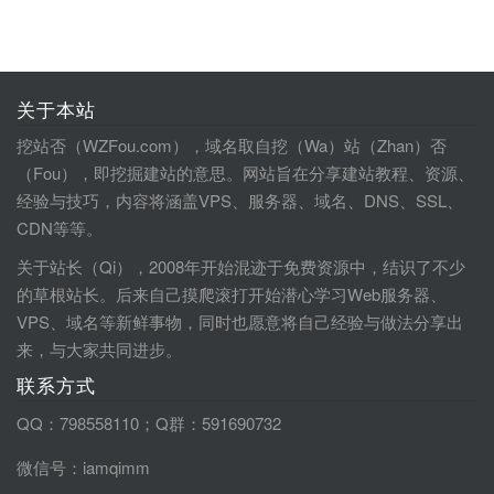
关于本站
挖站否（WZFou.com），域名取自挖（Wa）站（Zhan）否
（Fou），即挖掘建站的意思。网站旨在分享建站教程、资源、
经验与技巧，内容将涵盖VPS、服务器、域名、DNS、SSL、
CDN等等。
关于站长（Qi），2008年开始混迹于免费资源中，结识了不少
的草根站长。后来自己摸爬滚打开始潜心学习Web服务器、
VPS、域名等新鲜事物，同时也愿意将自己经验与做法分享出
来，与大家共同进步。
联系方式
QQ：798558110；Q群：591690732
微信号：iamqimm