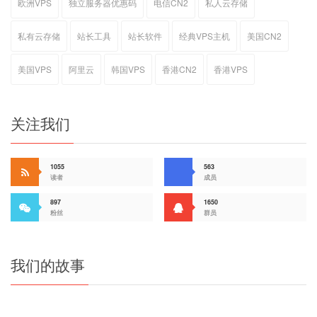
欧洲VPS
独立服务器优惠码
电信CN2
私人云存储
私有云存储
站长工具
站长软件
经典VPS主机
美国CN2
美国VPS
阿里云
韩国VPS
香港CN2
香港VPS
关注我们
1055
563
读者
成员
897
1650
粉丝
群员
我们的故事