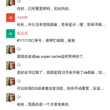
Qi
你好，已经重置密码，见站内信。
mysite
站长，许久没有登陆面板，登录提示：嗯，登录详细信息似乎不正确。请重试。 网站还可以正常使用。如果是密码问题请帮忙重置一下密码。谢谢。订单号：97790，账号：aa20210950。 站长，提交了工单，你回复续期成功，不过我的问题是面部登陆信息有问题，一直是初始密码，现在无法登陆，有时间麻烦排查一下。
标志岛
#111113订单号，请帮忙续期，谢谢
Qi
我现在改成wp super cache这样简单的了。
Qi
是的证书过期了，原因是我12月份升级了da面板，结果后台证书就不更新了，目前还在排查问题。切换PHP版本现在没有了，因为DA新版不支持。
Qi
可以给我QQ或者微信发消息，给你手动重置，应该是服务器插件有问题了，这个wp的主题太老了，导致现在好多的问题，网站的签到功能也是因为这个原因导致的。
Qi
哈哈，我真的是一个月冒泡来的。