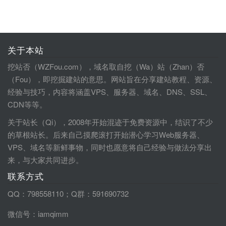
关于本站
挖站否（WZFou.com），域名取自挖（Wa）站（Zhan）否
（Fou），即挖掘建站的意思。网站旨在分享建站教程、资源、
经验与技巧，内容将涵盖VPS、服务器、域名、DNS、SSL、
CDN等等。
关于站长（Qi），2008年开始混迹于免费资源中，结识了不少
的草根站长。后来自己摸爬滚打开始潜心学习Web服务器、
VPS、域名等新鲜事物，同时也愿意将自己经验与做法分享出
来，与大家共同进步。
联系方式
QQ：798558110；Q群：591690732
微信号：iamqimm