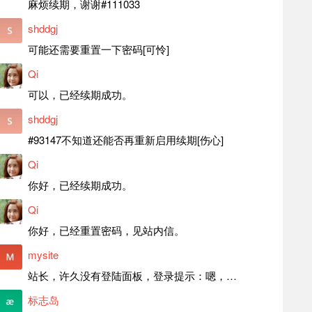
麻烦续期，谢谢#111033
shddgj
可能还需要重置一下密码[可怜]
Qi
可以，已经续期成功。
shddgj
#93147不知道还能否再重新启用续期[伤心]
Qi
你好，已经续期成功。
Qi
你好，已经重置密码，见站内信。
mysite
站长，许久没有登陆面板，登录提示：嗯，登录详细信息似乎不正确。请重试。 网站还可以正常使用。如果是密码问题请帮忙重置一下密码。谢谢。订单号：97790，账号：aa20210950。 站长，提交了工单，你回复续期成功，不过我的问题是面部登陆信息有问题，一直是初始密码，现在无法登陆，有时间麻烦排查一下。
标志岛