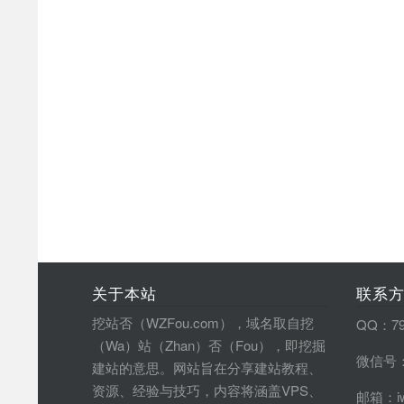
关于本站
联系
挖站否（WZFou.com），域名取自挖
QQ：79
（Wa）站（Zhan）否（Fou），即挖掘
微信号：
建站的意思。网站旨在分享建站教程、
资源、经验与技巧，内容将涵盖VPS、
邮箱：iw