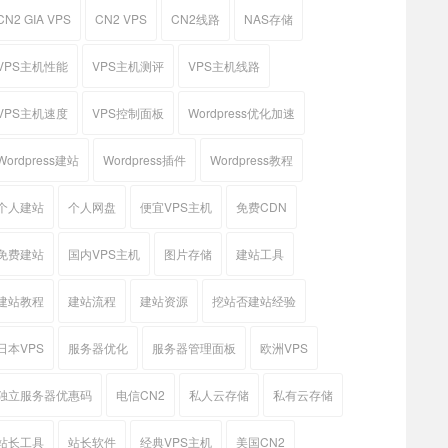
CN2 GIA VPS
CN2 VPS
CN2线路
NAS存储
VPS主机性能
VPS主机测评
VPS主机线路
VPS主机速度
VPS控制面板
Wordpress优化加速
Wordpress建站
Wordpress插件
Wordpress教程
个人建站
个人网盘
便宜VPS主机
免费CDN
免费建站
国内VPS主机
图片存储
建站工具
建站教程
建站流程
建站资源
挖站否建站经验
日本VPS
服务器优化
服务器管理面板
欧洲VPS
独立服务器优惠码
电信CN2
私人云存储
私有云存储
站长工具
站长软件
经典VPS主机
美国CN2