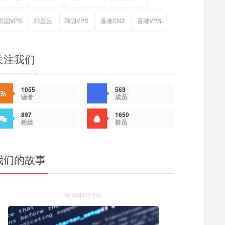
美国VPS
阿里云
韩国VPS
香港CN2
香港VPS
关注我们
1055
563
读者
成员
897
1650
粉丝
群员
我们的故事
站长QI自营主机