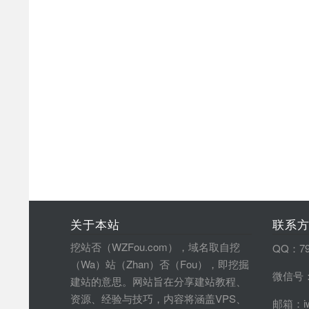
关于本站
联系
挖站否（WZFou.com），域名取自挖
QQ：79
（Wa）站（Zhan）否（Fou），即挖掘
微信号：
建站的意思。网站旨在分享建站教程、
资源、经验与技巧，内容将涵盖VPS、
邮箱：iw