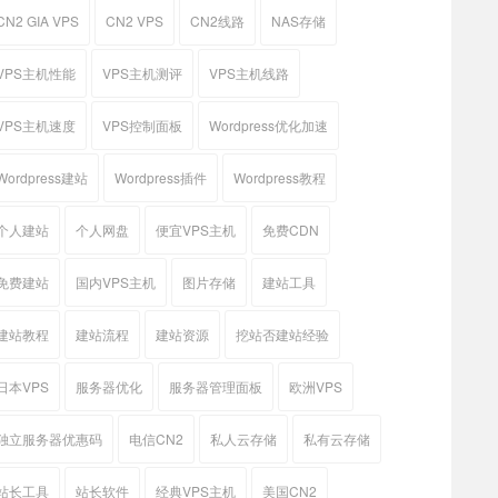
CN2 GIA VPS
CN2 VPS
CN2线路
NAS存储
VPS主机性能
VPS主机测评
VPS主机线路
VPS主机速度
VPS控制面板
Wordpress优化加速
Wordpress建站
Wordpress插件
Wordpress教程
个人建站
个人网盘
便宜VPS主机
免费CDN
免费建站
国内VPS主机
图片存储
建站工具
建站教程
建站流程
建站资源
挖站否建站经验
日本VPS
服务器优化
服务器管理面板
欧洲VPS
独立服务器优惠码
电信CN2
私人云存储
私有云存储
站长工具
站长软件
经典VPS主机
美国CN2