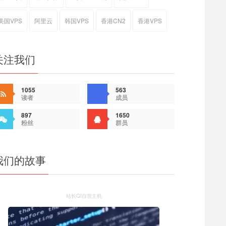
美国VPS
阿里云
韩国VPS
香港CN2
香港VPS
关注我们
1055
563
读者
成员
897
1650
粉丝
群员
我们的故事
站长QI自营主机