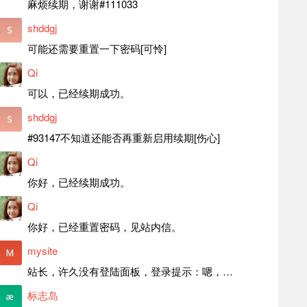
麻烦续期，谢谢#111033
shddgj
可能还需要重置一下密码[可怜]
Qi
可以，已经续期成功。
shddgj
#93147不知道还能否再重新启用续期[伤心]
Qi
你好，已经续期成功。
Qi
你好，已经重置密码，见站内信。
mysite
站长，许久没有登陆面板，登录提示：嗯，登录详细信息似乎不正确。请重试。 网站还可以正常使用。如果是密码问题请帮忙重置一下密码。谢谢。订单号：97790，账号：aa20210950。 站长，提交了工单，你回复续期成功，不过我的问题是面部登陆信息有问题，一直是初始密码，现在无法登陆，有时间麻烦排查一下。
标志岛