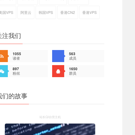
美国VPS
阿里云
韩国VPS
香港CN2
香港VPS
关注我们
1055
563
读者
成员
897
1650
粉丝
群员
我们的故事
站长QI自营主机