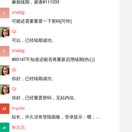
麻烦续期，谢谢#111033
shddgj
可能还需要重置一下密码[可怜]
Qi
可以，已经续期成功。
shddgj
#93147不知道还能否再重新启用续期[伤心]
Qi
你好，已经续期成功。
Qi
你好，已经重置密码，见站内信。
mysite
站长，许久没有登陆面板，登录提示：嗯，登录详细信息似乎不正确。请重试。 网站还可以正常使用。如果是密码问题请帮忙重置一下密码。谢谢。订单号：97790，账号：aa20210950。 站长，提交了工单，你回复续期成功，不过我的问题是面部登陆信息有问题，一直是初始密码，现在无法登陆，有时间麻烦排查一下。
标志岛