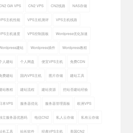
CN2 GIA VPS
CN2 VPS
CN2线路
NAS存储
VPS主机性能
VPS主机测评
VPS主机线路
VPS主机速度
VPS控制面板
Wordpress优化加速
Wordpress建站
Wordpress插件
Wordpress教程
个人建站
个人网盘
便宜VPS主机
免费CDN
免费建站
国内VPS主机
图片存储
建站工具
建站教程
建站流程
建站资源
挖站否建站经验
日本VPS
服务器优化
服务器管理面板
欧洲VPS
独立服务器优惠码
电信CN2
私人云存储
私有云存储
站长工具
站长软件
经典VPS主机
美国CN2