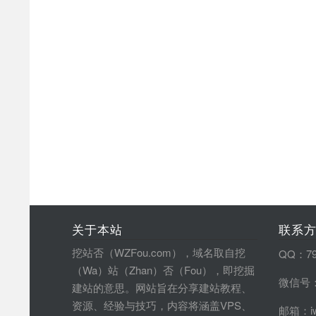
关于本站
联系
挖站否（WZFou.com），域名取自挖
QQ：79
（Wa）站（Zhan）否（Fou），即挖掘
微信号：
建站的意思。网站旨在分享建站教程、
资源、经验与技巧，内容将涵盖VPS、
邮箱：iw