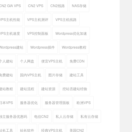
CN2 GIA VPS
CN2 VPS
CN2线路
NAS存储
VPS主机性能
VPS主机测评
VPS主机线路
VPS主机速度
VPS控制面板
Wordpress优化加速
Wordpress建站
Wordpress插件
Wordpress教程
个人建站
个人网盘
便宜VPS主机
免费CDN
免费建站
国内VPS主机
图片存储
建站工具
建站教程
建站流程
建站资源
挖站否建站经验
日本VPS
服务器优化
服务器管理面板
欧洲VPS
独立服务器优惠码
电信CN2
私人云存储
私有云存储
站长工具
站长软件
经典VPS主机
美国CN2