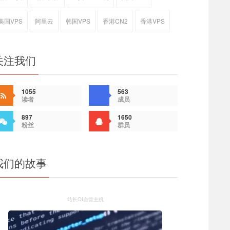
美国VPS
阿里云
韩国VPS
香港CN2
香港VPS
关注我们
1055
563
读者
成员
897
1650
粉丝
群员
我们的故事
站长QI自营主机