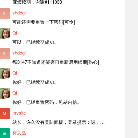
麻烦续期，谢谢#111033
shddgj
可能还需要重置一下密码[可怜]
Qi
可以，已经续期成功。
shddgj
#93147不知道还能否再重新启用续期[伤心]
Qi
你好，已经续期成功。
Qi
你好，已经重置密码，见站内信。
mysite
站长，许久没有登陆面板，登录提示：嗯，登录详细信息似乎不正确。请重试。 网站还可以正常使用。如果是密码问题请帮忙重置一下密码。谢谢。订单号：97790，账号：aa20210950。 站长，提交了工单，你回复续期成功，不过我的问题是面部登陆信息有问题，一直是初始密码，现在无法登陆，有时间麻烦排查一下。
标志岛