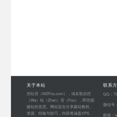
关于本站
联系
挖站否（WZFou.com），域名取自挖
QQ：79
（Wa）站（Zhan）否（Fou），即挖掘
微信号：
建站的意思。网站旨在分享建站教程、
资源、经验与技巧，内容将涵盖VPS、
邮箱：iw