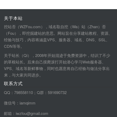
关于本站
挖站否（WZFou.com），域名取自挖（Wa）站（Zhan）否
（Fou），即挖掘建站的意思。网站旨在分享建站教程、资源、
经验与技巧，内容将涵盖VPS、服务器、域名、DNS、SSL、
CDN等等。
关于站长（Qi），2008年开始混迹于免费资源中，结识了不少
的草根站长。后来自己摸爬滚打开始潜心学习Web服务器、
VPS、域名等新鲜事物，同时也愿意将自己经验与做法分享出
来，与大家共同进步。
联系方式
QQ：798558110；Q群：591690732
微信号：iamqimm
邮箱：iwzfou@gmail.com