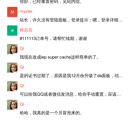
你好，已经重置密码，见站内信。
mysite
站长，许久没有登陆面板，登录提示：嗯，登录详细信息似乎不正确。请重试。 网站还可以正常使用。如果是密码问题请帮忙重置一下密码。谢谢。订单号：97790，账号：aa20210950。 站长，提交了工单，你回复续期成功，不过我的问题是面部登陆信息有问题，一直是初始密码，现在无法登陆，有时间麻烦排查一下。
标志岛
#111113订单号，请帮忙续期，谢谢
Qi
我现在改成wp super cache这样简单的了。
Qi
是的证书过期了，原因是我12月份升级了da面板，结果后台证书就不更新了，目前还在排查问题。切换PHP版本现在没有了，因为DA新版不支持。
Qi
可以给我QQ或者微信发消息，给你手动重置，应该是服务器插件有问题了，这个wp的主题太老了，导致现在好多的问题，网站的签到功能也是因为这个原因导致的。
Qi
哈哈，我真的是一个月冒泡来的。