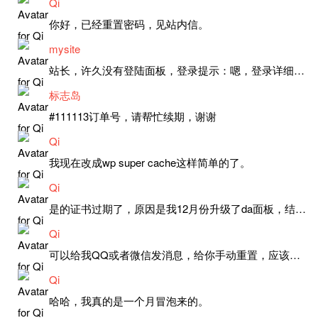
Qi
你好，已经重置密码，见站内信。
mysite
站长，许久没有登陆面板，登录提示：嗯，登录详细信息似乎不正确。请重试。 网站还可以正常使用。如果是密码问题请帮忙重置一下密码。谢谢。订单号：97790，账号：aa20210950。 站长，提交了工单，你回复续期成功，不过我的问题是面部登陆信息有问题，一直是初始密码，现在无法登陆，有时间麻烦排查一下。
标志岛
#111113订单号，请帮忙续期，谢谢
Qi
我现在改成wp super cache这样简单的了。
Qi
是的证书过期了，原因是我12月份升级了da面板，结果后台证书就不更新了，目前还在排查问题。切换PHP版本现在没有了，因为DA新版不支持。
Qi
可以给我QQ或者微信发消息，给你手动重置，应该是服务器插件有问题了，这个wp的主题太老了，导致现在好多的问题，网站的签到功能也是因为这个原因导致的。
Qi
哈哈，我真的是一个月冒泡来的。