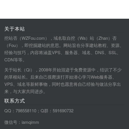
关于本站
挖站否（WZFou.com），域名取自挖（Wa）站（Zhan）否
（Fou），即挖掘建站的意思。网站旨在分享建站教程、资源、
经验与技巧，内容将涵盖VPS、服务器、域名、DNS、SSL、
CDN等等。
关于站长（Qi），2008年开始混迹于免费资源中，结识了不少
的草根站长。后来自己摸爬滚打开始潜心学习Web服务器、
VPS、域名等新鲜事物，同时也愿意将自己经验与做法分享出
来，与大家共同进步。
联系方式
QQ：798558110；Q群：591690732
微信号：iamqimm