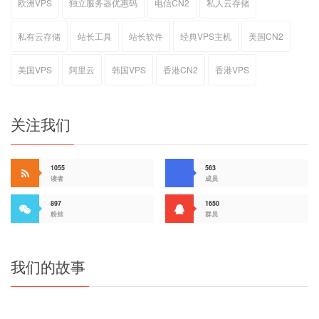
欧洲VPS
独立服务器优惠码
电信CN2
私人云存储
私有云存储
站长工具
站长软件
经典VPS主机
美国CN2
美国VPS
阿里云
韩国VPS
香港CN2
香港VPS
关注我们
1055
563
读者
成员
897
1650
粉丝
群员
我们的故事