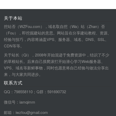
关于本站
挖站否（WZFou.com），域名取自挖（Wa）站（Zhan）否
（Fou），即挖掘建站的意思。网站旨在分享建站教程、资源、
经验与技巧，内容将涵盖VPS、服务器、域名、DNS、SSL、
CDN等等。
关于站长（Qi），2008年开始混迹于免费资源中，结识了不少
的草根站长。后来自己摸爬滚打开始潜心学习Web服务器、
VPS、域名等新鲜事物，同时也愿意将自己经验与做法分享出
来，与大家共同进步。
联系方式
QQ：798558110；Q群：591690732
微信号：iamqimm
邮箱：iwzfou@gmail.com