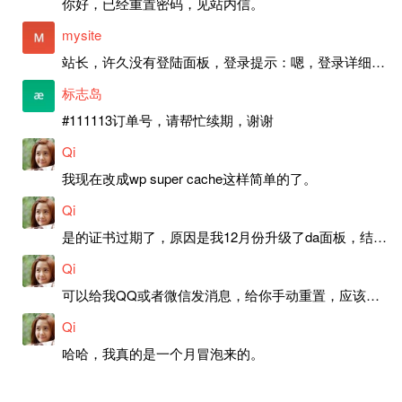
你好，已经重置密码，见站内信。
mysite
站长，许久没有登陆面板，登录提示：嗯，登录详细信息似乎不正确。请重试。 网站还可以正常使用。如果是密码问题请帮忙重置一下密码。谢谢。订单号：97790，账号：aa20210950。 站长，提交了工单，你回复续期成功，不过我的问题是面部登陆信息有问题，一直是初始密码，现在无法登陆，有时间麻烦排查一下。
标志岛
#111113订单号，请帮忙续期，谢谢
Qi
我现在改成wp super cache这样简单的了。
Qi
是的证书过期了，原因是我12月份升级了da面板，结果后台证书就不更新了，目前还在排查问题。切换PHP版本现在没有了，因为DA新版不支持。
Qi
可以给我QQ或者微信发消息，给你手动重置，应该是服务器插件有问题了，这个wp的主题太老了，导致现在好多的问题，网站的签到功能也是因为这个原因导致的。
Qi
哈哈，我真的是一个月冒泡来的。