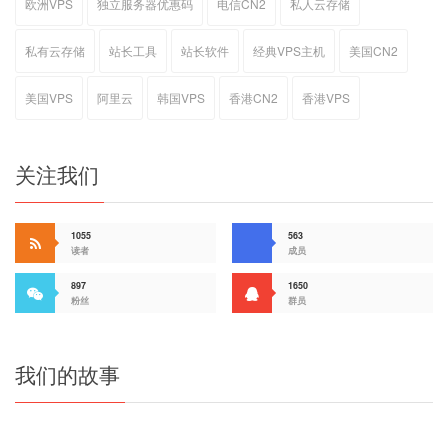
欧洲VPS
独立服务器优惠码
电信CN2
私人云存储
私有云存储
站长工具
站长软件
经典VPS主机
美国CN2
美国VPS
阿里云
韩国VPS
香港CN2
香港VPS
关注我们
1055
563
读者
成员
897
1650
粉丝
群员
我们的故事