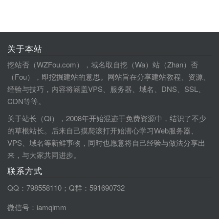
关于本站
挖站否（WZFou.com），域名取自挖（Wa）站（Zhan）否
（Fou），即挖掘建站的意思。网站旨在分享建站教程、资源、
经验与技巧，内容将涵盖VPS、服务器、域名、DNS、SSL、
CDN等等。
关于站长（Qi），2008年开始混迹于免费资源中，结识了不少
的草根站长。后来自己摸爬滚打开始潜心学习Web服务器、
VPS、域名等新鲜事物，同时也愿意将自己经验与做法分享出
来，与大家共同进步。
联系方式
QQ：798558110；Q群：591690732
微信号：iamqimm