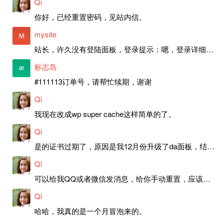
Qi
你好，已经重置密码，见站内信。
mysite
站长，许久没有登陆面板，登录提示：嗯，登录详细信息似乎不正确。请重试。 网站还可以正常使用。如果是密码问题请帮忙重置一下密码。谢谢。订单号：97790，账号：aa20210950。 站长，提交了工单，你回复续期成功，不过我的问题是面部登陆信息有问题，一直是初始密码，现在无法登陆，有时间麻烦排查一下。
标志岛
#111113订单号，请帮忙续期，谢谢
Qi
我现在改成wp super cache这样简单的了。
Qi
是的证书过期了，原因是我12月份升级了da面板，结果后台证书就不更新了，目前还在排查问题。切换PHP版本现在没有了，因为DA新版不支持。
Qi
可以给我QQ或者微信发消息，给你手动重置，应该是服务器插件有问题了，这个wp的主题太老了，导致现在好多的问题，网站的签到功能也是因为这个原因导致的。
Qi
哈哈，我真的是一个月冒泡来的。