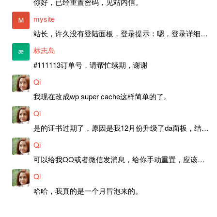
你好，已经重置密码，见站内信。
mysite
站长，许久没有登陆面板，登录提示：嗯，登录详细信息似乎不正确。请重试。 网站还可以正常使用。如果是密码问题请帮忙重置一下密码。谢谢。订单号：97790，账号：aa20210950。 站长，提交了工单，你回复续期成功，不过我的问题是面部登陆信息有问题，一直是初始密码，现在无法登陆，有时间麻烦排查一下。
标志岛
#111113订单号，请帮忙续期，谢谢
Qi
我现在改成wp super cache这样简单的了。
Qi
是的证书过期了，原因是我12月份升级了da面板，结果后台证书就不更新了，目前还在排查问题。切换PHP版本现在没有了，因为DA新版不支持。
Qi
可以给我QQ或者微信发消息，给你手动重置，应该是服务器插件有问题了，这个wp的主题太老了，导致现在好多的问题，网站的签到功能也是因为这个原因导致的。
Qi
哈哈，我真的是一个月冒泡来的。