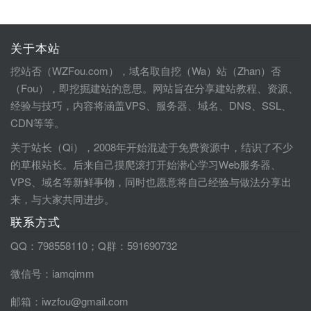
关于本站
挖站否（WZFou.com），域名取自挖（Wa）站（Zhan）否
（Fou），即挖掘建站的意思。网站旨在分享建站教程、资源、
经验与技巧，内容将涵盖VPS、服务器、域名、DNS、SSL、
CDN等等。
关于站长（Qi），2008年开始混迹于免费资源中，结识了不少
的草根站长。后来自己摸爬滚打开始潜心学习Web服务器、
VPS、域名等新鲜事物，同时也愿意将自己经验与做法分享出
来，与大家共同进步。
联系方式
QQ：798558110；Q群：591690732
微信号：iamqimm
邮箱：iwzfou@gmail.com