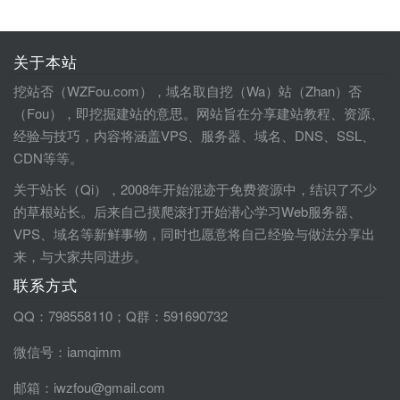
关于本站
挖站否（WZFou.com），域名取自挖（Wa）站（Zhan）否
（Fou），即挖掘建站的意思。网站旨在分享建站教程、资源、
经验与技巧，内容将涵盖VPS、服务器、域名、DNS、SSL、
CDN等等。
关于站长（Qi），2008年开始混迹于免费资源中，结识了不少
的草根站长。后来自己摸爬滚打开始潜心学习Web服务器、
VPS、域名等新鲜事物，同时也愿意将自己经验与做法分享出
来，与大家共同进步。
联系方式
QQ：798558110；Q群：591690732
微信号：iamqimm
邮箱：iwzfou@gmail.com