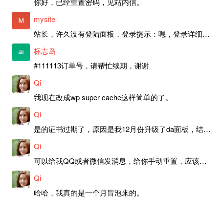
你好，已经重置密码，见站内信。
mysite
站长，许久没有登陆面板，登录提示：嗯，登录详细信息似乎不正确。请重试。 网站还可以正常使用。如果是密码问题请帮忙重置一下密码。谢谢。订单号：97790，账号：aa20210950。 站长，提交了工单，你回复续期成功，不过我的问题是面部登陆信息有问题，一直是初始密码，现在无法登陆，有时间麻烦排查一下。
标志岛
#111113订单号，请帮忙续期，谢谢
Qi
我现在改成wp super cache这样简单的了。
Qi
是的证书过期了，原因是我12月份升级了da面板，结果后台证书就不更新了，目前还在排查问题。切换PHP版本现在没有了，因为DA新版不支持。
Qi
可以给我QQ或者微信发消息，给你手动重置，应该是服务器插件有问题了，这个wp的主题太老了，导致现在好多的问题，网站的签到功能也是因为这个原因导致的。
Qi
哈哈，我真的是一个月冒泡来的。