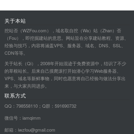
关于本站
挖站否（WZFou.com），域名取自挖（Wa）站（Zhan）否
（Fou），即挖掘建站的意思。网站旨在分享建站教程、资源、
经验与技巧，内容将涵盖VPS、服务器、域名、DNS、SSL、
CDN等等。
关于站长（Qi），2008年开始混迹于免费资源中，结识了不少
的草根站长。后来自己摸爬滚打开始潜心学习Web服务器、
VPS、域名等新鲜事物，同时也愿意将自己经验与做法分享出
来，与大家共同进步。
联系方式
QQ：798558110；Q群：591690732
微信号：iamqimm
邮箱：iwzfou@gmail.com