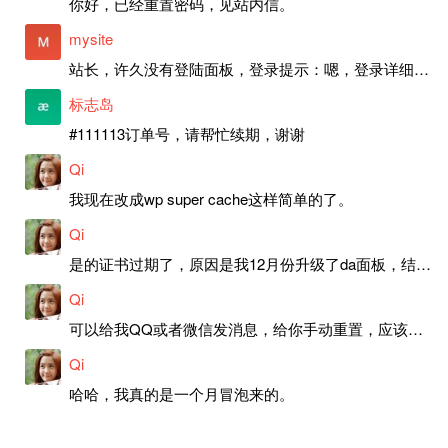
你好，已经重置密码，见站内信。
mysite
站长，许久没有登陆面板，登录提示：嗯，登录详细信息似乎不正确。请重试。 网站还可以正常使用。如果是密码问题请帮忙重置一下密码。谢谢。订单号：97790，账号：aa20210950。 站长，提交了工单，你回复续期成功，不过我的问题是面部登陆信息有问题，一直是初始密码，现在无法登陆，有时间麻烦排查一下。
标志岛
#111113订单号，请帮忙续期，谢谢
Qi
我现在改成wp super cache这样简单的了。
Qi
是的证书过期了，原因是我12月份升级了da面板，结果后台证书就不更新了，目前还在排查问题。切换PHP版本现在没有了，因为DA新版不支持。
Qi
可以给我QQ或者微信发消息，给你手动重置，应该是服务器插件有问题了，这个wp的主题太老了，导致现在好多的问题，网站的签到功能也是因为这个原因导致的。
Qi
哈哈，我真的是一个月冒泡来的。