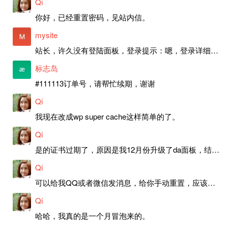
Qi
你好，已经重置密码，见站内信。
mysite
站长，许久没有登陆面板，登录提示：嗯，登录详细信息似乎不正确。请重试。 网站还可以正常使用。如果是密码问题请帮忙重置一下密码。谢谢。订单号：97790，账号：aa20210950。 站长，提交了工单，你回复续期成功，不过我的问题是面部登陆信息有问题，一直是初始密码，现在无法登陆，有时间麻烦排查一下。
标志岛
#111113订单号，请帮忙续期，谢谢
Qi
我现在改成wp super cache这样简单的了。
Qi
是的证书过期了，原因是我12月份升级了da面板，结果后台证书就不更新了，目前还在排查问题。切换PHP版本现在没有了，因为DA新版不支持。
Qi
可以给我QQ或者微信发消息，给你手动重置，应该是服务器插件有问题了，这个wp的主题太老了，导致现在好多的问题，网站的签到功能也是因为这个原因导致的。
Qi
哈哈，我真的是一个月冒泡来的。