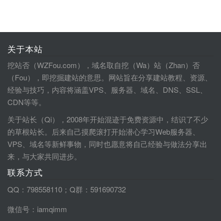
关于本站
挖站否（WZFou.com），域名取自挖（Wa）站（Zhan）否
（Fou），即挖掘建站的意思。网站旨在分享建站教程、资源、
经验与技巧，内容将涵盖VPS、服务器、域名、DNS、SSL、
CDN等等。
关于站长（Qi），2008年开始混迹于免费资源中，结识了不少
的草根站长。后来自己摸爬滚打开始潜心学习Web服务器、
VPS、域名等新鲜事物，同时也愿意将自己经验与做法分享出
来，与大家共同进步。
联系方式
QQ：798558110；Q群：591690732
微信号：iamqimm