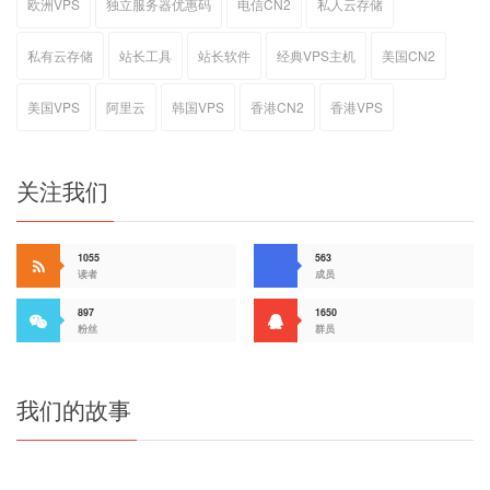
欧洲VPS
独立服务器优惠码
电信CN2
私人云存储
私有云存储
站长工具
站长软件
经典VPS主机
美国CN2
美国VPS
阿里云
韩国VPS
香港CN2
香港VPS
关注我们
1055
563
读者
成员
897
1650
粉丝
群员
我们的故事