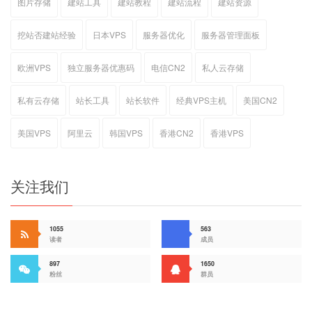
图片存储
建站工具
建站教程
建站流程
建站资源
挖站否建站经验
日本VPS
服务器优化
服务器管理面板
欧洲VPS
独立服务器优惠码
电信CN2
私人云存储
私有云存储
站长工具
站长软件
经典VPS主机
美国CN2
美国VPS
阿里云
韩国VPS
香港CN2
香港VPS
关注我们
1055
563
读者
成员
897
1650
粉丝
群员