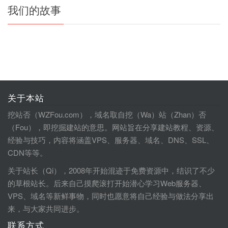
我们的故事
关于本站
挖站否（WZFou.com），域名取自挖（Wa）站（Zhan）否
（Fou），即挖掘建站的意思。网站旨在分享建站教程、资源、
经验与技巧，内容将涵盖VPS、服务器、域名、DNS、SSL、
CDN等等。
关于站长（Qi），2008年开始混迹于免费资源中，结识了不少
的草根站长。后来自己摸爬滚打开始潜心学习Web服务器、
VPS、域名等新鲜事物，同时也愿意将自己经验与做法分享出
来，与大家共同进步。
联系方式