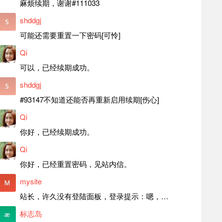
麻烦续期，谢谢#111033
shddgj
可能还需要重置一下密码[可怜]
Qi
可以，已经续期成功。
shddgj
#93147不知道还能否再重新启用续期[伤心]
Qi
你好，已经续期成功。
Qi
你好，已经重置密码，见站内信。
mysite
站长，许久没有登陆面板，登录提示：嗯，登录详细信息似乎不正确。请重试。 网站还可以正常使用。如果是密码问题请帮忙重置一下密码。谢谢。订单号：97790，账号：aa20210950。 站长，提交了工单，你回复续期成功，不过我的问题是面部登陆信息有问题，一直是初始密码，现在无法登陆，有时间麻烦排查一下。
标志岛