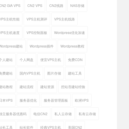
CN2 GIA VPS
CN2 VPS
CN2线路
NAS存储
VPS主机性能
VPS主机测评
VPS主机线路
VPS主机速度
VPS控制面板
Wordpress优化加速
Wordpress建站
Wordpress插件
Wordpress教程
个人建站
个人网盘
便宜VPS主机
免费CDN
免费建站
国内VPS主机
图片存储
建站工具
建站教程
建站流程
建站资源
挖站否建站经验
日本VPS
服务器优化
服务器管理面板
欧洲VPS
独立服务器优惠码
电信CN2
私人云存储
私有云存储
站长工具
站长软件
经典VPS主机
美国CN2