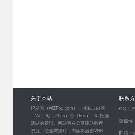
关于本站
联系
挖站否（WZFou.com），域名取自挖
QQ：79
（Wa）站（Zhan）否（Fou），即挖掘
微信号：
建站的意思。网站旨在分享建站教程、
资源、经验与技巧，内容将涵盖VPS、
邮箱：iw