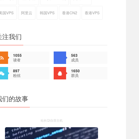
美国VPS
阿里云
韩国VPS
香港CN2
香港VPS
关注我们
1055
563
读者
成员
897
1650
粉丝
群员
我们的故事
站长QI自营主机