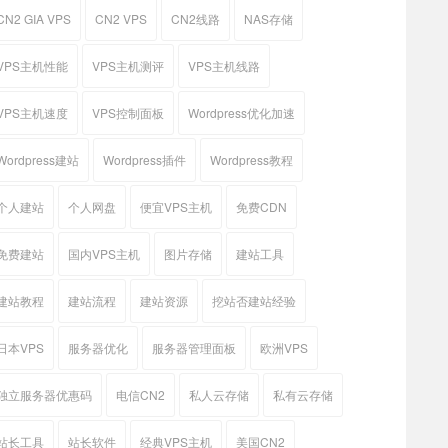
CN2 GIA VPS
CN2 VPS
CN2线路
NAS存储
VPS主机性能
VPS主机测评
VPS主机线路
VPS主机速度
VPS控制面板
Wordpress优化加速
Wordpress建站
Wordpress插件
Wordpress教程
个人建站
个人网盘
便宜VPS主机
免费CDN
免费建站
国内VPS主机
图片存储
建站工具
建站教程
建站流程
建站资源
挖站否建站经验
日本VPS
服务器优化
服务器管理面板
欧洲VPS
独立服务器优惠码
电信CN2
私人云存储
私有云存储
站长工具
站长软件
经典VPS主机
美国CN2