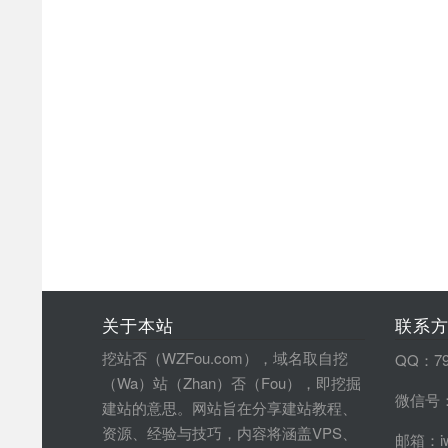
关于本站
联系
挖站否（WZFou.com），域名取自挖
QQ：79
（Wa）站（Zhan）否（Fou），即挖掘
微信号：
建站的意思。网站旨在分享建站教程、
资源、经验与技巧，内容将涵盖VPS、
邮箱：iw