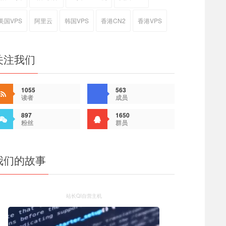
美国VPS
阿里云
韩国VPS
香港CN2
香港VPS
关注我们
1055
563
读者
成员
897
1650
粉丝
群员
我们的故事
站长QI自营主机