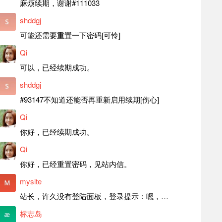
麻烦续期，谢谢#111033
shddgj
可能还需要重置一下密码[可怜]
Qi
可以，已经续期成功。
shddgj
#93147不知道还能否再重新启用续期[伤心]
Qi
你好，已经续期成功。
Qi
你好，已经重置密码，见站内信。
mysite
站长，许久没有登陆面板，登录提示：嗯，登录详细信息似乎不正确。请重试。 网站还可以正常使用。如果是密码问题请帮忙重置一下密码。谢谢。订单号：97790，账号：aa20210950。 站长，提交了工单，你回复续期成功，不过我的问题是面部登陆信息有问题，一直是初始密码，现在无法登陆，有时间麻烦排查一下。
标志岛