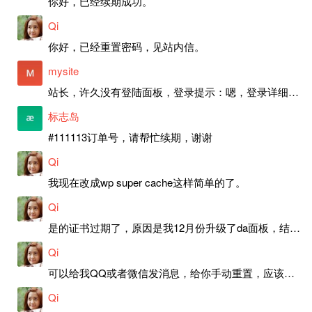
你好，已经续期成功。
Qi
你好，已经重置密码，见站内信。
mysite
站长，许久没有登陆面板，登录提示：嗯，登录详细信息似乎不正确。请重试。 网站还可以正常使用。如果是密码问题请帮忙重置一下密码。谢谢。订单号：97790，账号：aa20210950。 站长，提交了工单，你回复续期成功，不过我的问题是面部登陆信息有问题，一直是初始密码，现在无法登陆，有时间麻烦排查一下。
标志岛
#111113订单号，请帮忙续期，谢谢
Qi
我现在改成wp super cache这样简单的了。
Qi
是的证书过期了，原因是我12月份升级了da面板，结果后台证书就不更新了，目前还在排查问题。切换PHP版本现在没有了，因为DA新版不支持。
Qi
可以给我QQ或者微信发消息，给你手动重置，应该是服务器插件有问题了，这个wp的主题太老了，导致现在好多的问题，网站的签到功能也是因为这个原因导致的。
Qi