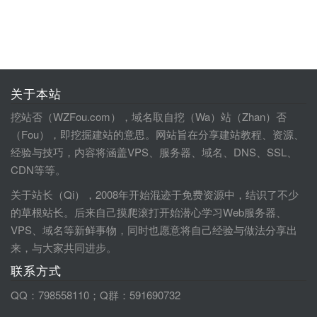
关于本站
挖站否（WZFou.com），域名取自挖（Wa）站（Zhan）否
（Fou），即挖掘建站的意思。网站旨在分享建站教程、资源、
经验与技巧，内容将涵盖VPS、服务器、域名、DNS、SSL、
CDN等等。
关于站长（Qi），2008年开始混迹于免费资源中，结识了不少
的草根站长。后来自己摸爬滚打开始潜心学习Web服务器、
VPS、域名等新鲜事物，同时也愿意将自己经验与做法分享出
来，与大家共同进步。
联系方式
QQ：798558110；Q群：591690732