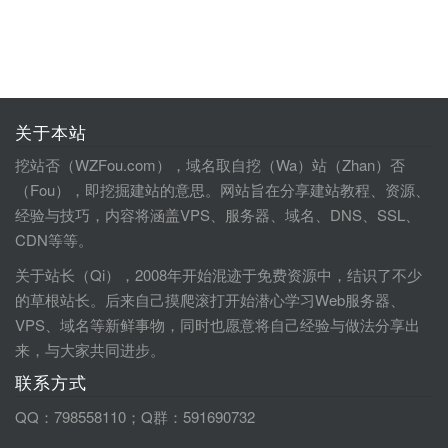
关于本站
挖站否（WZFou.com），域名取自挖（Wa）站（Zhan）否
（Fou），即挖掘建站的意思。网站旨在分享建站教程、资源、
经验与技巧，内容将涵盖VPS、服务器、域名、DNS、SSL、
CDN等等。
关于站长（Qi），2008年开始混迹于免费资源中，结识了不少
的草根站长。后来自己摸爬滚打开始潜心学习Web服务器、
VPS、域名等新鲜事物，同时也愿意将自己经验与做法分享出
来，与大家共同进步。
联系方式
QQ：798558110；Q群：591690732