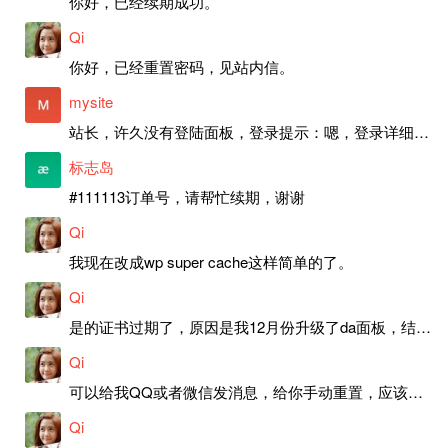
你好，已经续期成功。
Qi
你好，已经重置密码，见站内信。
mysite
站长，许久没有登陆面板，登录提示：嗯，登录详细信息似乎不正确。请重试。 网站还可以正常使用。如果是密码问题请帮忙重置一下密码。谢谢。订单号：97790，账号：aa20210950。 站长，提交了工单，你回复续期成功，不过我的问题是面部登陆信息有问题，一直是初始密码，现在无法登陆，有时间麻烦排查一下。
标志岛
#111113订单号，请帮忙续期，谢谢
Qi
我现在改成wp super cache这样简单的了。
Qi
是的证书过期了，原因是我12月份升级了da面板，结果后台证书就不更新了，目前还在排查问题。切换PHP版本现在没有了，因为DA新版不支持。
Qi
可以给我QQ或者微信发消息，给你手动重置，应该是服务器插件有问题了，这个wp的主题太老了，导致现在好多的问题，网站的签到功能也是因为这个原因导致的。
Qi