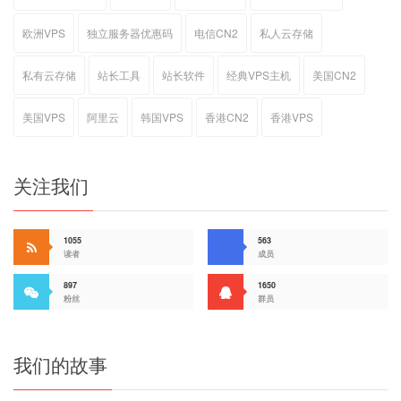
欧洲VPS
独立服务器优惠码
电信CN2
私人云存储
私有云存储
站长工具
站长软件
经典VPS主机
美国CN2
美国VPS
阿里云
韩国VPS
香港CN2
香港VPS
关注我们
1055
563
读者
成员
897
1650
粉丝
群员
我们的故事