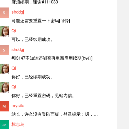
麻烦续期，谢谢#111033
shddgj
可能还需要重置一下密码[可怜]
Qi
可以，已经续期成功。
shddgj
#93147不知道还能否再重新启用续期[伤心]
Qi
你好，已经续期成功。
Qi
你好，已经重置密码，见站内信。
mysite
站长，许久没有登陆面板，登录提示：嗯，登录详细信息似乎不正确。请重试。 网站还可以正常使用。如果是密码问题请帮忙重置一下密码。谢谢。订单号：97790，账号：aa20210950。 站长，提交了工单，你回复续期成功，不过我的问题是面部登陆信息有问题，一直是初始密码，现在无法登陆，有时间麻烦排查一下。
标志岛