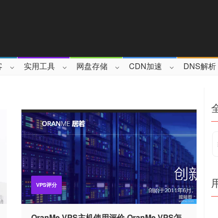
客
实用工具
网盘存储
CDN加速
DNS解析
VPS评分
OranMe VPS主机使用评价-OranMe VPS怎