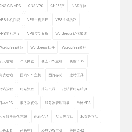
CN2 GIA VPS
CN2 VPS
CN2线路
NAS存储
VPS主机性能
VPS主机测评
VPS主机线路
VPS主机速度
VPS控制面板
Wordpress优化加速
Wordpress建站
Wordpress插件
Wordpress教程
个人建站
个人网盘
便宜VPS主机
免费CDN
免费建站
国内VPS主机
图片存储
建站工具
建站教程
建站流程
建站资源
挖站否建站经验
日本VPS
服务器优化
服务器管理面板
欧洲VPS
独立服务器优惠码
电信CN2
私人云存储
私有云存储
站长工具
站长软件
经典VPS主机
美国CN2