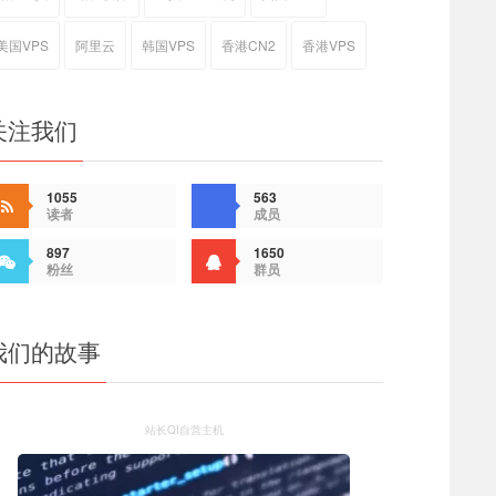
美国VPS
阿里云
韩国VPS
香港CN2
香港VPS
关注我们
1055
563
读者
成员
897
1650
粉丝
群员
我们的故事
站长QI自营主机