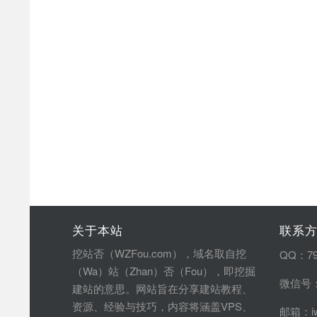
关于本站
联系
挖站否（WZFou.com），域名取自挖
QQ：79
（Wa）站（Zhan）否（Fou），即挖掘
微信号：
建站的意思。网站旨在分享建站教程、
资源、经验与技巧，内容将涵盖VPS、
邮箱：iw