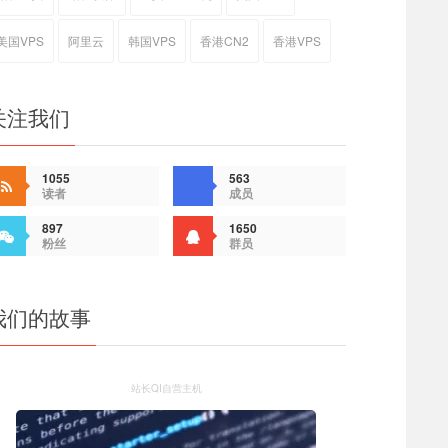
美国VPS
阿里云
韩国VPS
香港CN2
香港VPS
关注我们
1055
563
读者
成员
897
1650
粉丝
群员
我们的故事
站长QI自营主机