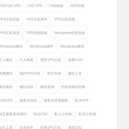
CN2 GIA VPS
CN2 VPS
CN2线路
NAS存储
VPS主机性能
VPS主机测评
VPS主机线路
VPS主机速度
VPS控制面板
Wordpress优化加速
Wordpress建站
Wordpress插件
Wordpress教程
个人建站
个人网盘
便宜VPS主机
免费CDN
免费建站
国内VPS主机
图片存储
建站工具
建站教程
建站流程
建站资源
挖站否建站经验
日本VPS
服务器优化
服务器管理面板
欧洲VPS
独立服务器优惠码
电信CN2
私人云存储
私有云存储
站长工具
站长软件
经典VPS主机
美国CN2