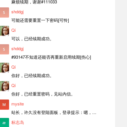
麻烦续期，谢谢#111033
shddgj
可能还需要重置一下密码[可怜]
Qi
可以，已经续期成功。
shddgj
#93147不知道还能否再重新启用续期[伤心]
Qi
你好，已经续期成功。
Qi
你好，已经重置密码，见站内信。
mysite
站长，许久没有登陆面板，登录提示：嗯，登录详细信息似乎不正确。请重试。 网站还可以正常使用。如果是密码问题请帮忙重置一下密码。谢谢。订单号：97790，账号：aa20210950。 站长，提交了工单，你回复续期成功，不过我的问题是面部登陆信息有问题，一直是初始密码，现在无法登陆，有时间麻烦排查一下。
标志岛