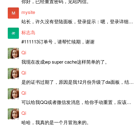
你好，已经重置密码，见站内信。
mysite
站长，许久没有登陆面板，登录提示：嗯，登录详细信息似乎不正确。请重试。 网站还可以正常使用。如果是密码问题请帮忙重置一下密码。谢谢。订单号：97790，账号：aa20210950。 站长，提交了工单，你回复续期成功，不过我的问题是面部登陆信息有问题，一直是初始密码，现在无法登陆，有时间麻烦排查一下。
标志岛
#111113订单号，请帮忙续期，谢谢
Qi
我现在改成wp super cache这样简单的了。
Qi
是的证书过期了，原因是我12月份升级了da面板，结果后台证书就不更新了，目前还在排查问题。切换PHP版本现在没有了，因为DA新版不支持。
Qi
可以给我QQ或者微信发消息，给你手动重置，应该是服务器插件有问题了，这个wp的主题太老了，导致现在好多的问题，网站的签到功能也是因为这个原因导致的。
Qi
哈哈，我真的是一个月冒泡来的。