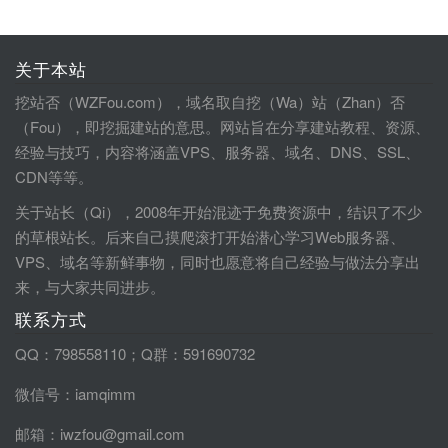
关于本站
挖站否（WZFou.com），域名取自挖（Wa）站（Zhan）否
（Fou），即挖掘建站的意思。网站旨在分享建站教程、资源、
经验与技巧，内容将涵盖VPS、服务器、域名、DNS、SSL、
CDN等等。
关于站长（Qi），2008年开始混迹于免费资源中，结识了不少
的草根站长。后来自己摸爬滚打开始潜心学习Web服务器、
VPS、域名等新鲜事物，同时也愿意将自己经验与做法分享出
来，与大家共同进步。
联系方式
QQ：798558110；Q群：591690732
微信号：iamqimm
邮箱：iwzfou@gmail.com