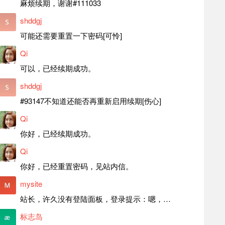
麻烦续期，谢谢#111033
shddgj
可能还需要重置一下密码[可怜]
Qi
可以，已经续期成功。
shddgj
#93147不知道还能否再重新启用续期[伤心]
Qi
你好，已经续期成功。
Qi
你好，已经重置密码，见站内信。
mysite
站长，许久没有登陆面板，登录提示：嗯，登录详细信息似乎不正确。请重试。 网站还可以正常使用。如果是密码问题请帮忙重置一下密码。谢谢。订单号：97790，账号：aa20210950。 站长，提交了工单，你回复续期成功，不过我的问题是面部登陆信息有问题，一直是初始密码，现在无法登陆，有时间麻烦排查一下。
标志岛