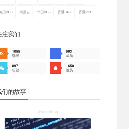
美国VPS
阿里云
韩国VPS
香港CN2
香港VPS
关注我们
1055
563
读者
成员
897
1650
粉丝
群员
我们的故事
站长QI自营主机