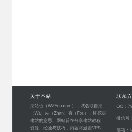
关于本站
联系
挖站否（WZFou.com），域名取自挖
QQ：79
（Wa）站（Zhan）否（Fou），即挖掘
微信号：
建站的意思。网站旨在分享建站教程、
资源、经验与技巧，内容将涵盖VPS、
邮箱：iw