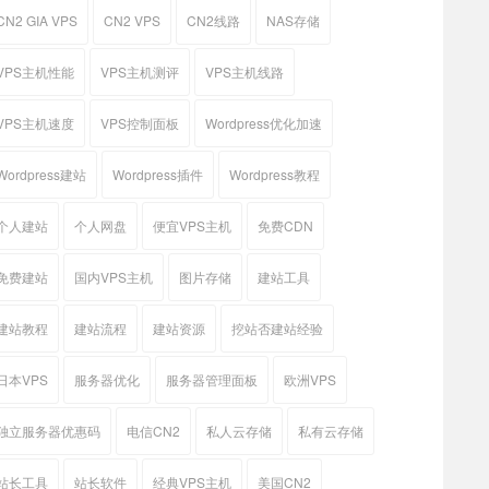
CN2 GIA VPS
CN2 VPS
CN2线路
NAS存储
VPS主机性能
VPS主机测评
VPS主机线路
VPS主机速度
VPS控制面板
Wordpress优化加速
Wordpress建站
Wordpress插件
Wordpress教程
个人建站
个人网盘
便宜VPS主机
免费CDN
免费建站
国内VPS主机
图片存储
建站工具
建站教程
建站流程
建站资源
挖站否建站经验
日本VPS
服务器优化
服务器管理面板
欧洲VPS
独立服务器优惠码
电信CN2
私人云存储
私有云存储
站长工具
站长软件
经典VPS主机
美国CN2