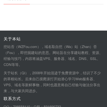
关于本站
挖站否（WZFou.com），域名取自挖（Wa）站（Zhan）否
（Fou），即挖掘建站的意思。网站旨在分享建站教程、资源、
经验与技巧，内容将涵盖VPS、服务器、域名、DNS、SSL、
CDN等等。
关于站长（Qi），2008年开始混迹于免费资源中，结识了不少
的草根站长。后来自己摸爬滚打开始潜心学习Web服务器、
VPS、域名等新鲜事物，同时也愿意将自己经验与做法分享出
来，与大家共同进步。
联系方式
QQ：798558110；Q群：591690732