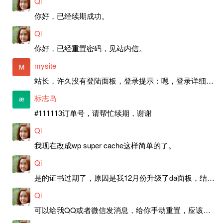
Qi
你好，已经续期成功。
Qi
你好，已经重置密码，见站内信。
mysite
站长，许久没有登陆面板，登录提示：嗯，登录详细信息似乎不正确。请重试。 网站还可以正常使用。如果是密码问题请帮忙重置一下密码。谢谢。订单号：97790，账号：aa20210950。 站长，提交了工单，你回复续期成功，不过我的问题是面部登陆信息有问题，一直是初始密码，现在无法登陆，有时间麻烦排查一下。
标志岛
#111113订单号，请帮忙续期，谢谢
Qi
我现在改成wp super cache这样简单的了。
Qi
是的证书过期了，原因是我12月份升级了da面板，结果后台证书就不更新了，目前还在排查问题。切换PHP版本现在没有了，因为DA新版不支持。
Qi
可以给我QQ或者微信发消息，给你手动重置，应该是服务器插件有问题了，这个wp的主题太老了，导致现在好多的问题，网站的签到功能也是因为这个原因导致的。