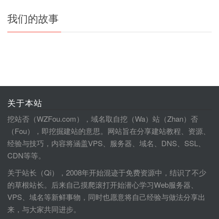
我们的故事
关于本站
挖站否（WZFou.com），域名取自挖（Wa）站（Zhan）否
（Fou），即挖掘建站的意思。网站旨在分享建站教程、资源、
经验与技巧，内容将涵盖VPS、服务器、域名、DNS、SSL、
CDN等等。
关于站长（Qi），2008年开始混迹于免费资源中，结识了不少
的草根站长。后来自己摸爬滚打开始潜心学习Web服务器、
VPS、域名等新鲜事物，同时也愿意将自己经验与做法分享出
来，与大家共同进步。