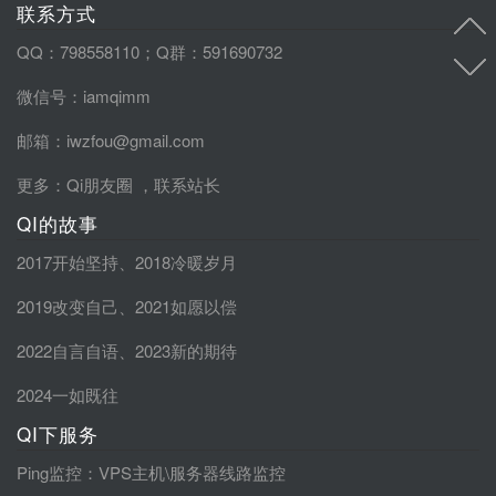
联系方式
QQ：798558110；Q群：591690732
微信号：iamqimm
邮箱：iwzfou@gmail.com
更多：
Qi朋友圈
，
联系站长
QI的故事
2017开始坚持
、
2018冷暖岁月
2019改变自己
、
2021如愿以偿
2022自言自语
、
2023新的期待
2024一如既往
QI下服务
Ping监控
：VPS主机\服务器线路监控