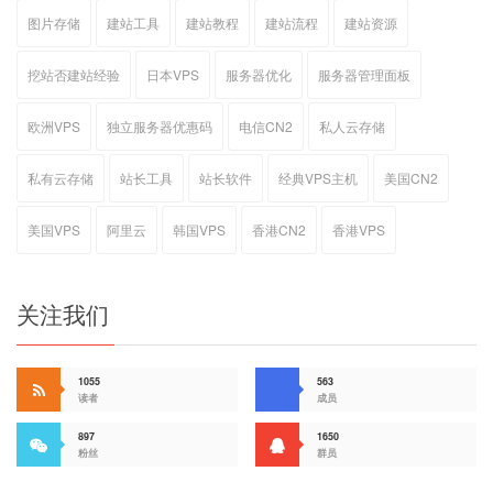
图片存储
建站工具
建站教程
建站流程
建站资源
挖站否建站经验
日本VPS
服务器优化
服务器管理面板
欧洲VPS
独立服务器优惠码
电信CN2
私人云存储
私有云存储
站长工具
站长软件
经典VPS主机
美国CN2
美国VPS
阿里云
韩国VPS
香港CN2
香港VPS
关注我们
1055
563
读者
成员
897
1650
粉丝
群员