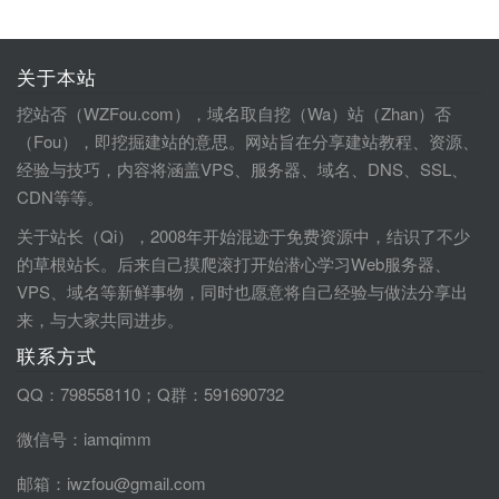
关于本站
挖站否（WZFou.com），域名取自挖（Wa）站（Zhan）否
（Fou），即挖掘建站的意思。网站旨在分享建站教程、资源、
经验与技巧，内容将涵盖VPS、服务器、域名、DNS、SSL、
CDN等等。
关于站长（Qi），2008年开始混迹于免费资源中，结识了不少
的草根站长。后来自己摸爬滚打开始潜心学习Web服务器、
VPS、域名等新鲜事物，同时也愿意将自己经验与做法分享出
来，与大家共同进步。
联系方式
QQ：798558110；Q群：591690732
微信号：iamqimm
邮箱：iwzfou@gmail.com