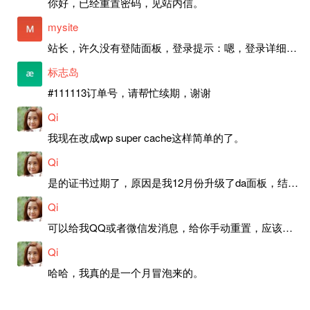
你好，已经重置密码，见站内信。
mysite
站长，许久没有登陆面板，登录提示：嗯，登录详细信息似乎不正确。请重试。 网站还可以正常使用。如果是密码问题请帮忙重置一下密码。谢谢。订单号：97790，账号：aa20210950。 站长，提交了工单，你回复续期成功，不过我的问题是面部登陆信息有问题，一直是初始密码，现在无法登陆，有时间麻烦排查一下。
标志岛
#111113订单号，请帮忙续期，谢谢
Qi
我现在改成wp super cache这样简单的了。
Qi
是的证书过期了，原因是我12月份升级了da面板，结果后台证书就不更新了，目前还在排查问题。切换PHP版本现在没有了，因为DA新版不支持。
Qi
可以给我QQ或者微信发消息，给你手动重置，应该是服务器插件有问题了，这个wp的主题太老了，导致现在好多的问题，网站的签到功能也是因为这个原因导致的。
Qi
哈哈，我真的是一个月冒泡来的。