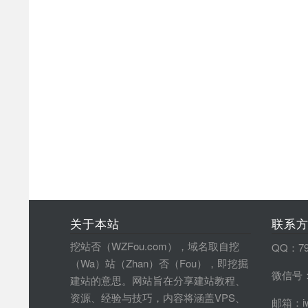
关于本站
联系
挖站否（WZFou.com），域名取自挖
QQ：79
（Wa）站（Zhan）否（Fou），即挖掘
微信号：
建站的意思。网站旨在分享建站教程、
资源、经验与技巧，内容将涵盖VPS、
邮箱：iw