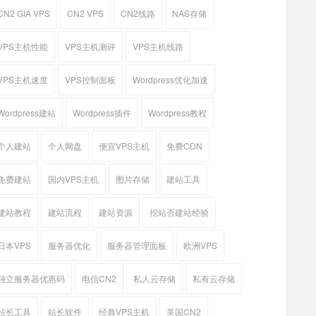
CN2 GIA VPS
CN2 VPS
CN2线路
NAS存储
VPS主机性能
VPS主机测评
VPS主机线路
VPS主机速度
VPS控制面板
Wordpress优化加速
Wordpress建站
Wordpress插件
Wordpress教程
个人建站
个人网盘
便宜VPS主机
免费CDN
免费建站
国内VPS主机
图片存储
建站工具
建站教程
建站流程
建站资源
挖站否建站经验
日本VPS
服务器优化
服务器管理面板
欧洲VPS
独立服务器优惠码
电信CN2
私人云存储
私有云存储
站长工具
站长软件
经典VPS主机
美国CN2