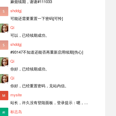
麻烦续期，谢谢#111033
shddgj
可能还需要重置一下密码[可怜]
Qi
可以，已经续期成功。
shddgj
#93147不知道还能否再重新启用续期[伤心]
Qi
你好，已经续期成功。
Qi
你好，已经重置密码，见站内信。
mysite
站长，许久没有登陆面板，登录提示：嗯，登录详细信息似乎不正确。请重试。 网站还可以正常使用。如果是密码问题请帮忙重置一下密码。谢谢。订单号：97790，账号：aa20210950。 站长，提交了工单，你回复续期成功，不过我的问题是面部登陆信息有问题，一直是初始密码，现在无法登陆，有时间麻烦排查一下。
标志岛