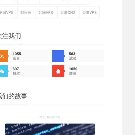
美国VPS
阿里云
韩国VPS
香港CN2
香港VPS
关注我们
1055
563
读者
成员
897
1650
粉丝
群员
我们的故事
站长QI自营主机