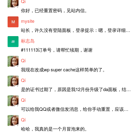
Qi
你好，已经重置密码，见站内信。
mysite
站长，许久没有登陆面板，登录提示：嗯，登录详细信息似乎不正确。请重试。 网站还可以正常使用。如果是密码问题请帮忙重置一下密码。谢谢。订单号：97790，账号：aa20210950。 站长，提交了工单，你回复续期成功，不过我的问题是面部登陆信息有问题，一直是初始密码，现在无法登陆，有时间麻烦排查一下。
标志岛
#111113订单号，请帮忙续期，谢谢
Qi
我现在改成wp super cache这样简单的了。
Qi
是的证书过期了，原因是我12月份升级了da面板，结果后台证书就不更新了，目前还在排查问题。切换PHP版本现在没有了，因为DA新版不支持。
Qi
可以给我QQ或者微信发消息，给你手动重置，应该是服务器插件有问题了，这个wp的主题太老了，导致现在好多的问题，网站的签到功能也是因为这个原因导致的。
Qi
哈哈，我真的是一个月冒泡来的。