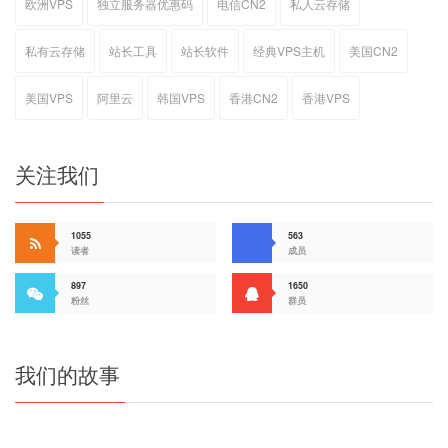
欧洲VPS
独立服务器优惠码
电信CN2
私人云存储
私有云存储
站长工具
站长软件
经典VPS主机
美国CN2
美国VPS
阿里云
韩国VPS
香港CN2
香港VPS
关注我们
1055
563
读者
成员
897
1650
粉丝
群员
我们的故事