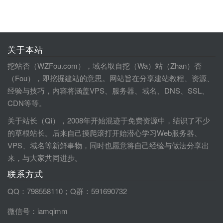
关于本站
挖站否（WZFou.com），域名取自挖（Wa）站（Zhan）否
（Fou），即挖掘建站的意思。网站旨在分享建站教程、资源、
经验与技巧，内容将涵盖VPS、服务器、域名、DNS、SSL、
CDN等等。
关于站长（Qi），2008年开始混迹于免费资源中，结识了不少
的草根站长。后来自己摸爬滚打开始潜心学习Web服务器、
VPS、域名等新鲜事物，同时也愿意将自己经验与做法分享出
来，与大家共同进步。
联系方式
QQ：798558110；Q群：591690732
微信号：iamqimm