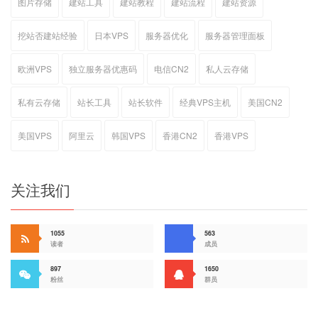
图片存储
建站工具
建站教程
建站流程
建站资源
挖站否建站经验
日本VPS
服务器优化
服务器管理面板
欧洲VPS
独立服务器优惠码
电信CN2
私人云存储
私有云存储
站长工具
站长软件
经典VPS主机
美国CN2
美国VPS
阿里云
韩国VPS
香港CN2
香港VPS
关注我们
1055
563
读者
成员
897
1650
粉丝
群员