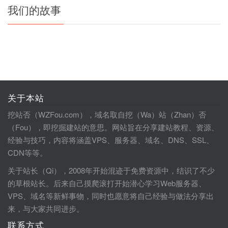
我们的故事
关于本站
挖站否（WZFou.com），域名取自挖（Wa）站（Zhan）否
（Fou），即挖掘建站的意思。网站旨在分享建站教程、资源、
经验与技巧，内容将涵盖VPS、服务器、域名、DNS、SSL、
CDN等等。
关于站长（Qi），2008年开始混迹于免费资源中，结识了不少
的草根站长。后来自己摸爬滚打开始潜心学习Web服务器、
VPS、域名等新鲜事物，同时也愿意将自己经验与做法分享出
来，与大家共同进步。
联系方式