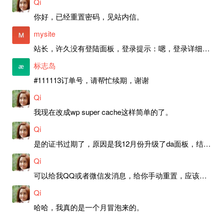
Qi
你好，已经重置密码，见站内信。
mysite
站长，许久没有登陆面板，登录提示：嗯，登录详细信息似乎不正确。请重试。 网站还可以正常使用。如果是密码问题请帮忙重置一下密码。谢谢。订单号：97790，账号：aa20210950。 站长，提交了工单，你回复续期成功，不过我的问题是面部登陆信息有问题，一直是初始密码，现在无法登陆，有时间麻烦排查一下。
标志岛
#111113订单号，请帮忙续期，谢谢
Qi
我现在改成wp super cache这样简单的了。
Qi
是的证书过期了，原因是我12月份升级了da面板，结果后台证书就不更新了，目前还在排查问题。切换PHP版本现在没有了，因为DA新版不支持。
Qi
可以给我QQ或者微信发消息，给你手动重置，应该是服务器插件有问题了，这个wp的主题太老了，导致现在好多的问题，网站的签到功能也是因为这个原因导致的。
Qi
哈哈，我真的是一个月冒泡来的。