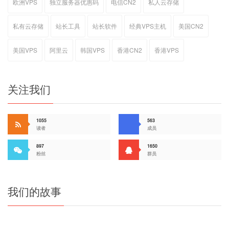
欧洲VPS
独立服务器优惠码
电信CN2
私人云存储
私有云存储
站长工具
站长软件
经典VPS主机
美国CN2
美国VPS
阿里云
韩国VPS
香港CN2
香港VPS
关注我们
1055
563
读者
成员
897
1650
粉丝
群员
我们的故事