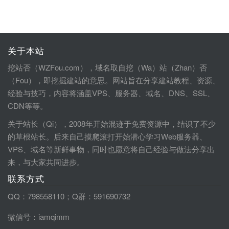
关于本站
挖站否（WZFou.com），域名取自挖（Wa）站（Zhan）否
（Fou），即挖掘建站的意思。网站旨在分享建站教程、资源、
经验与技巧，内容将涵盖VPS、服务器、域名、DNS、SSL、
CDN等等。
关于站长（Qi），2008年开始混迹于免费资源中，结识了不少
的草根站长。后来自己摸爬滚打开始潜心学习Web服务器、
VPS、域名等新鲜事物，同时也愿意将自己经验与做法分享出
来，与大家共同进步。
联系方式
QQ：798558110；Q群：591690732
微信号：iamqimm