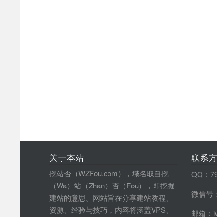
关于本站
联系
挖站否（WZFou.com），域名取自挖
QQ：79
（Wa）站（Zhan）否（Fou），即挖掘
微信号：
建站的意思。网站旨在分享建站教程、
资源、经验与技巧，内容将涵盖VPS、
邮箱：iw