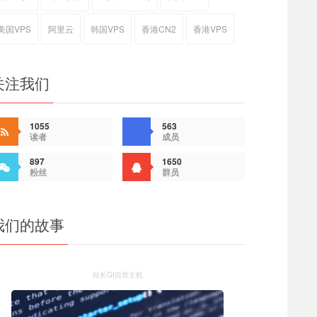
美国VPS
阿里云
韩国VPS
香港CN2
香港VPS
关注我们
1055
563
读者
成员
897
1650
粉丝
群员
我们的故事
站长QI自营主机