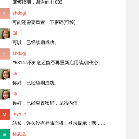
麻烦续期，谢谢#111033
shddgj
可能还需要重置一下密码[可怜]
Qi
可以，已经续期成功。
shddgj
#93147不知道还能否再重新启用续期[伤心]
Qi
你好，已经续期成功。
Qi
你好，已经重置密码，见站内信。
mysite
站长，许久没有登陆面板，登录提示：嗯，登录详细信息似乎不正确。请重试。 网站还可以正常使用。如果是密码问题请帮忙重置一下密码。谢谢。订单号：97790，账号：aa20210950。 站长，提交了工单，你回复续期成功，不过我的问题是面部登陆信息有问题，一直是初始密码，现在无法登陆，有时间麻烦排查一下。
标志岛