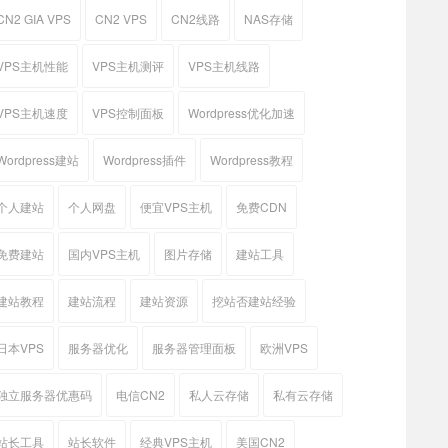
CN2 GIA VPS
CN2 VPS
CN2线路
NAS存储
VPS主机性能
VPS主机测评
VPS主机线路
VPS主机速度
VPS控制面板
Wordpress优化加速
Wordpress建站
Wordpress插件
Wordpress教程
个人建站
个人网盘
便宜VPS主机
免费CDN
免费建站
国内VPS主机
图片存储
建站工具
建站教程
建站流程
建站资源
挖站否建站经验
日本VPS
服务器优化
服务器管理面板
欧洲VPS
独立服务器优惠码
电信CN2
私人云存储
私有云存储
站长工具
站长软件
经典VPS主机
美国CN2