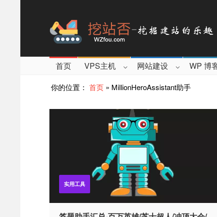
首页
VPS主机
网站建设
WP 博
你的位置：
首页
»
MillionHeroAssistant助手
实用工具
答题助手汇总-百万英雄/芝士超人/冲顶大会/