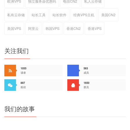
欧洲VPS
独立服务器优惠码
电信CN2
私人云存储
私有云存储
站长工具
站长软件
经典VPS主机
美国CN2
美国VPS
阿里云
韩国VPS
香港CN2
香港VPS
关注我们
1055
563
读者
成员
897
1650
粉丝
群员
我们的故事