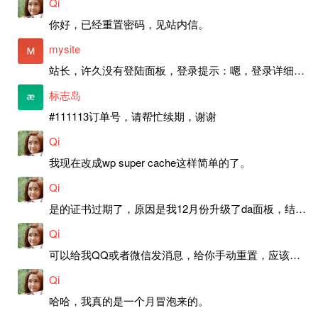
Qi
你好，已经重置密码，见站内信。
mysite
站长，许久没有登陆面板，登录提示：嗯，登录详细信息似乎不正确。请重试。 网站还可以正常使用。如果是密码问题请帮忙重置一下密码。谢谢。订单号：97790，账号：aa20210950。 站长，提交了工单，你回复续期成功，不过我的问题是面部登陆信息有问题，一直是初始密码，现在无法登陆，有时间麻烦排查一下。
标志岛
#111113订单号，请帮忙续期，谢谢
Qi
我现在改成wp super cache这样简单的了。
Qi
是的证书过期了，原因是我12月份升级了da面板，结果后台证书就不更新了，目前还在排查问题。切换PHP版本现在没有了，因为DA新版不支持。
Qi
可以给我QQ或者微信发消息，给你手动重置，应该是服务器插件有问题了，这个wp的主题太老了，导致现在好多的问题，网站的签到功能也是因为这个原因导致的。
Qi
哈哈，我真的是一个月冒泡来的。