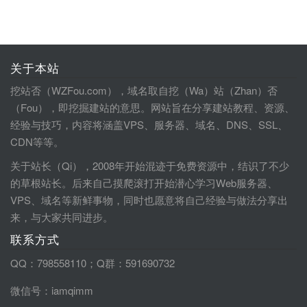
关于本站
挖站否（WZFou.com），域名取自挖（Wa）站（Zhan）否
（Fou），即挖掘建站的意思。网站旨在分享建站教程、资源、
经验与技巧，内容将涵盖VPS、服务器、域名、DNS、SSL、
CDN等等。
关于站长（Qi），2008年开始混迹于免费资源中，结识了不少
的草根站长。后来自己摸爬滚打开始潜心学习Web服务器、
VPS、域名等新鲜事物，同时也愿意将自己经验与做法分享出
来，与大家共同进步。
联系方式
QQ：798558110；Q群：591690732
微信号：iamqimm