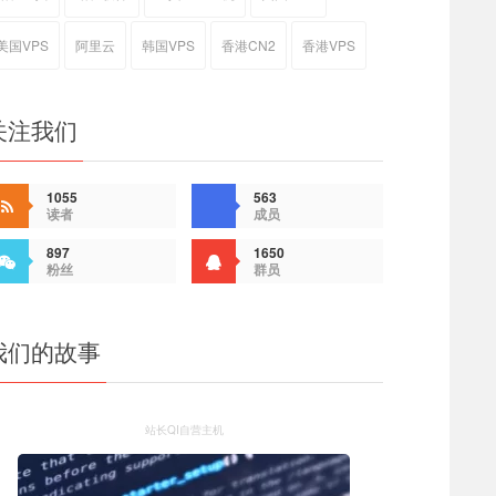
美国VPS
阿里云
韩国VPS
香港CN2
香港VPS
关注我们
1055
563
读者
成员
897
1650
粉丝
群员
我们的故事
站长QI自营主机