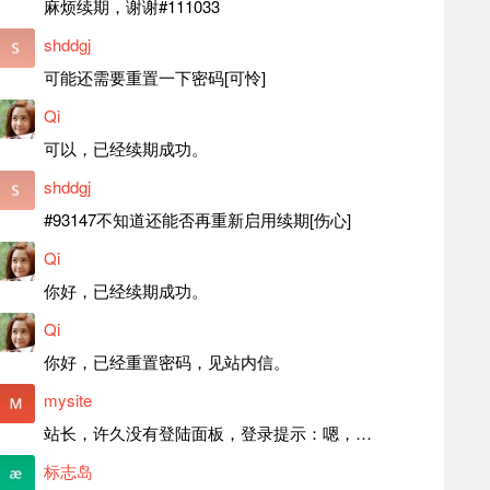
麻烦续期，谢谢#111033
shddgj
可能还需要重置一下密码[可怜]
Qi
可以，已经续期成功。
shddgj
#93147不知道还能否再重新启用续期[伤心]
Qi
你好，已经续期成功。
Qi
你好，已经重置密码，见站内信。
mysite
站长，许久没有登陆面板，登录提示：嗯，登录详细信息似乎不正确。请重试。 网站还可以正常使用。如果是密码问题请帮忙重置一下密码。谢谢。订单号：97790，账号：aa20210950。 站长，提交了工单，你回复续期成功，不过我的问题是面部登陆信息有问题，一直是初始密码，现在无法登陆，有时间麻烦排查一下。
标志岛