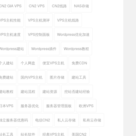
CN2 GIA VPS
CN2 VPS
CN2线路
NAS存储
VPS主机性能
VPS主机测评
VPS主机线路
VPS主机速度
VPS控制面板
Wordpress优化加速
Wordpress建站
Wordpress插件
Wordpress教程
个人建站
个人网盘
便宜VPS主机
免费CDN
免费建站
国内VPS主机
图片存储
建站工具
建站教程
建站流程
建站资源
挖站否建站经验
日本VPS
服务器优化
服务器管理面板
欧洲VPS
独立服务器优惠码
电信CN2
私人云存储
私有云存储
站长工具
站长软件
经典VPS主机
美国CN2