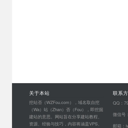
关于本站
联系
挖站否（WZFou.com），域名取自挖
QQ：79
（Wa）站（Zhan）否（Fou），即挖掘
微信号：
建站的意思。网站旨在分享建站教程、
资源、经验与技巧，内容将涵盖VPS、
邮箱：iw