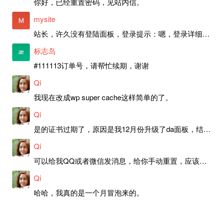
你好，已经重置密码，见站内信。
mysite
站长，许久没有登陆面板，登录提示：嗯，登录详细信息似乎不正确。请重试。 网站还可以正常使用。如果是密码问题请帮忙重置一下密码。谢谢。订单号：97790，账号：aa20210950。 站长，提交了工单，你回复续期成功，不过我的问题是面部登陆信息有问题，一直是初始密码，现在无法登陆，有时间麻烦排查一下。
标志岛
#111113订单号，请帮忙续期，谢谢
Qi
我现在改成wp super cache这样简单的了。
Qi
是的证书过期了，原因是我12月份升级了da面板，结果后台证书就不更新了，目前还在排查问题。切换PHP版本现在没有了，因为DA新版不支持。
Qi
可以给我QQ或者微信发消息，给你手动重置，应该是服务器插件有问题了，这个wp的主题太老了，导致现在好多的问题，网站的签到功能也是因为这个原因导致的。
Qi
哈哈，我真的是一个月冒泡来的。