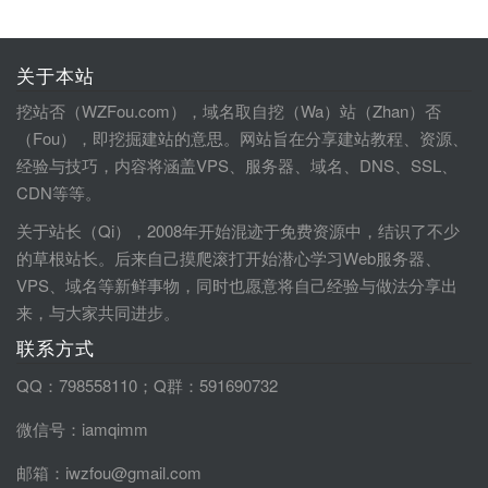
关于本站
挖站否（WZFou.com），域名取自挖（Wa）站（Zhan）否
（Fou），即挖掘建站的意思。网站旨在分享建站教程、资源、
经验与技巧，内容将涵盖VPS、服务器、域名、DNS、SSL、
CDN等等。
关于站长（Qi），2008年开始混迹于免费资源中，结识了不少
的草根站长。后来自己摸爬滚打开始潜心学习Web服务器、
VPS、域名等新鲜事物，同时也愿意将自己经验与做法分享出
来，与大家共同进步。
联系方式
QQ：798558110；Q群：591690732
微信号：iamqimm
邮箱：iwzfou@gmail.com