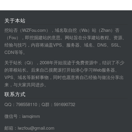
关于本站
挖站否（WZFou.com），域名取自挖（Wa）站（Zhan）否
（Fou），即挖掘建站的意思。网站旨在分享建站教程、资源、
经验与技巧，内容将涵盖VPS、服务器、域名、DNS、SSL、
CDN等等。
关于站长（Qi），2008年开始混迹于免费资源中，结识了不少
的草根站长。后来自己摸爬滚打开始潜心学习Web服务器、
VPS、域名等新鲜事物，同时也愿意将自己经验与做法分享出
来，与大家共同进步。
联系方式
QQ：798558110；Q群：591690732
微信号：iamqimm
邮箱：iwzfou@gmail.com