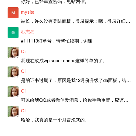
你好，已经重置密码，见站内信。
mysite
站长，许久没有登陆面板，登录提示：嗯，登录详细信息似乎不正确。请重试。 网站还可以正常使用。如果是密码问题请帮忙重置一下密码。谢谢。订单号：97790，账号：aa20210950。 站长，提交了工单，你回复续期成功，不过我的问题是面部登陆信息有问题，一直是初始密码，现在无法登陆，有时间麻烦排查一下。
标志岛
#111113订单号，请帮忙续期，谢谢
Qi
我现在改成wp super cache这样简单的了。
Qi
是的证书过期了，原因是我12月份升级了da面板，结果后台证书就不更新了，目前还在排查问题。切换PHP版本现在没有了，因为DA新版不支持。
Qi
可以给我QQ或者微信发消息，给你手动重置，应该是服务器插件有问题了，这个wp的主题太老了，导致现在好多的问题，网站的签到功能也是因为这个原因导致的。
Qi
哈哈，我真的是一个月冒泡来的。