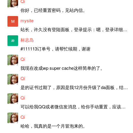
Qi
你好，已经重置密码，见站内信。
mysite
站长，许久没有登陆面板，登录提示：嗯，登录详细信息似乎不正确。请重试。 网站还可以正常使用。如果是密码问题请帮忙重置一下密码。谢谢。订单号：97790，账号：aa20210950。 站长，提交了工单，你回复续期成功，不过我的问题是面部登陆信息有问题，一直是初始密码，现在无法登陆，有时间麻烦排查一下。
标志岛
#111113订单号，请帮忙续期，谢谢
Qi
我现在改成wp super cache这样简单的了。
Qi
是的证书过期了，原因是我12月份升级了da面板，结果后台证书就不更新了，目前还在排查问题。切换PHP版本现在没有了，因为DA新版不支持。
Qi
可以给我QQ或者微信发消息，给你手动重置，应该是服务器插件有问题了，这个wp的主题太老了，导致现在好多的问题，网站的签到功能也是因为这个原因导致的。
Qi
哈哈，我真的是一个月冒泡来的。