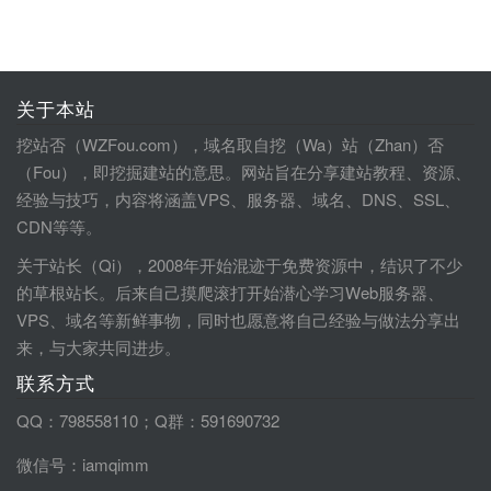
关于本站
挖站否（WZFou.com），域名取自挖（Wa）站（Zhan）否
（Fou），即挖掘建站的意思。网站旨在分享建站教程、资源、
经验与技巧，内容将涵盖VPS、服务器、域名、DNS、SSL、
CDN等等。
关于站长（Qi），2008年开始混迹于免费资源中，结识了不少
的草根站长。后来自己摸爬滚打开始潜心学习Web服务器、
VPS、域名等新鲜事物，同时也愿意将自己经验与做法分享出
来，与大家共同进步。
联系方式
QQ：798558110；Q群：591690732
微信号：iamqimm