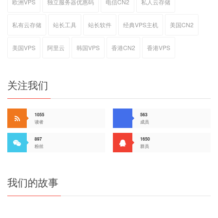
欧洲VPS
独立服务器优惠码
电信CN2
私人云存储
私有云存储
站长工具
站长软件
经典VPS主机
美国CN2
美国VPS
阿里云
韩国VPS
香港CN2
香港VPS
关注我们
1055
563
读者
成员
897
1650
粉丝
群员
我们的故事