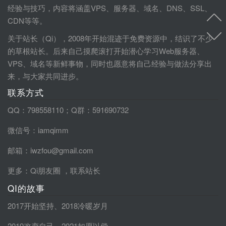
经验与技巧，内容将涵盖VPS、服务器、域名、DNS、SSL、
CDN等等。
关于站长（Qi），2008年开始混迹于免费资源中，结识了不少
的草根站长。后来自己摸爬滚打开始潜心学习Web服务器、
VPS、域名等新鲜事物，同时也愿意将自己经验与做法分享出
来，与大家共同进步。
联系方式
QQ：798558110；Q群：591690732
微信号：iamqimm
邮箱：iwzfou@gmail.com
更多：
Qi朋友圈
，
联系站长
QI的故事
2017开始坚持
、
2018冷暖岁月
2019改变自己
、
2021如愿以偿