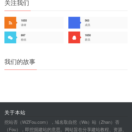
关注我们
1055
563
读者
成员
897
1650
粉丝
群员
我们的故事
关于本站
挖站否（WZFou.com），域名取自挖（Wa）站（Zhan）否
（Fou），即挖掘建站的意思。网站旨在分享建站教程、资源、