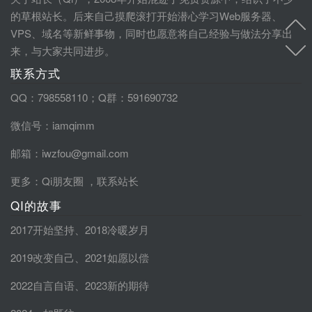
的草根站长。后来自己摸爬滚打开始潜心学习Web服务器、
VPS、域名等新鲜事物，同时也愿意将自己经验与做法分享出
来，与大家共同进步。
联系方式
QQ：798558110；Q群：591690732
微信号：iamqimm
邮箱：iwzfou@gmail.com
更多：
Qi朋友圈
，
联系站长
QI的故事
2017开始坚持
、
2018冷暖岁月
2019改变自己
、
2021如愿以偿
2022自言自语
、
2023新的期待