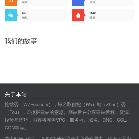
读者
成员
897
1650
粉丝
群员
我们的故事
关于本站
挖站否（WZFou.com），域名取自挖（Wa）站（Zhan）否
（Fou），即挖掘建站的意思。网站旨在分享建站教程、资源、
经验与技巧，内容将涵盖VPS、服务器、域名、DNS、SSL、
CDN等等。
关于站长（Qi），2008年开始混迹于免费资源中，结识了不少