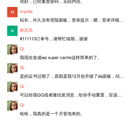
你好，已经重置密码，见站内信。
mysite
站长，许久没有登陆面板，登录提示：嗯，登录详细信息似乎不正确。请重试。 网站还可以正常使用。如果是密码问题请帮忙重置一下密码。谢谢。订单号：97790，账号：aa20210950。 站长，提交了工单，你回复续期成功，不过我的问题是面部登陆信息有问题，一直是初始密码，现在无法登陆，有时间麻烦排查一下。
标志岛
#111113订单号，请帮忙续期，谢谢
Qi
我现在改成wp super cache这样简单的了。
Qi
是的证书过期了，原因是我12月份升级了da面板，结果后台证书就不更新了，目前还在排查问题。切换PHP版本现在没有了，因为DA新版不支持。
Qi
可以给我QQ或者微信发消息，给你手动重置，应该是服务器插件有问题了，这个wp的主题太老了，导致现在好多的问题，网站的签到功能也是因为这个原因导致的。
Qi
哈哈，我真的是一个月冒泡来的。