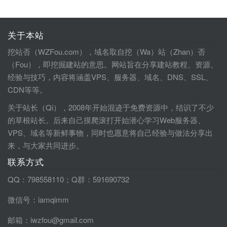
关于本站
挖站否（WZFou.com），域名取自挖（Wa）站（Zhan）否
（Fou），即挖掘建站的意思。网站旨在分享建站教程、资源、
经验与技巧，内容将涵盖VPS、服务器、域名、DNS、SSL、
CDN等等。
关于站长（Qi），2008年开始混迹于免费资源中，结识了不少
的草根站长。后来自己摸爬滚打开始潜心学习Web服务器、
VPS、域名等新鲜事物，同时也愿意将自己经验与做法分享出
来，与大家共同进步。
联系方式
QQ：798558110；Q群：591690732
微信号：iamqimm
邮箱：iwzfou@gmail.com