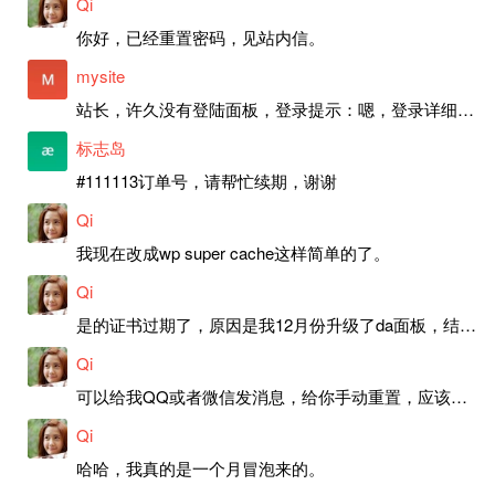
Qi
你好，已经重置密码，见站内信。
mysite
站长，许久没有登陆面板，登录提示：嗯，登录详细信息似乎不正确。请重试。 网站还可以正常使用。如果是密码问题请帮忙重置一下密码。谢谢。订单号：97790，账号：aa20210950。 站长，提交了工单，你回复续期成功，不过我的问题是面部登陆信息有问题，一直是初始密码，现在无法登陆，有时间麻烦排查一下。
标志岛
#111113订单号，请帮忙续期，谢谢
Qi
我现在改成wp super cache这样简单的了。
Qi
是的证书过期了，原因是我12月份升级了da面板，结果后台证书就不更新了，目前还在排查问题。切换PHP版本现在没有了，因为DA新版不支持。
Qi
可以给我QQ或者微信发消息，给你手动重置，应该是服务器插件有问题了，这个wp的主题太老了，导致现在好多的问题，网站的签到功能也是因为这个原因导致的。
Qi
哈哈，我真的是一个月冒泡来的。