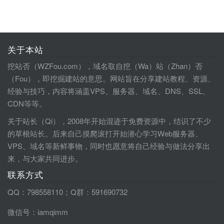
关于本站
挖站否（WZFou.com），域名取自挖（Wa）站（Zhan）否
（Fou），即挖掘建站的意思。网站旨在分享建站教程、资源、
经验与技巧，内容将涵盖VPS、服务器、域名、DNS、SSL、
CDN等等。
关于站长（Qi），2008年开始混迹于免费资源中，结识了不少
的草根站长。后来自己摸爬滚打开始潜心学习Web服务器、
VPS、域名等新鲜事物，同时也愿意将自己经验与做法分享出
来，与大家共同进步。
联系方式
QQ：798558110；Q群：591690732
微信号：iamqimm