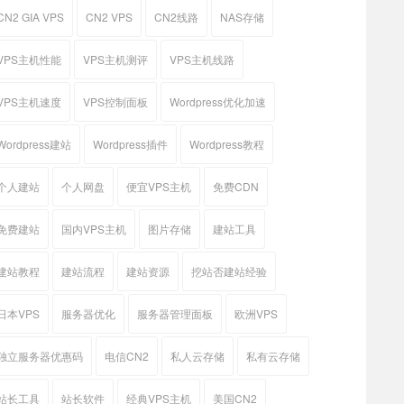
CN2 GIA VPS
CN2 VPS
CN2线路
NAS存储
VPS主机性能
VPS主机测评
VPS主机线路
VPS主机速度
VPS控制面板
Wordpress优化加速
Wordpress建站
Wordpress插件
Wordpress教程
个人建站
个人网盘
便宜VPS主机
免费CDN
免费建站
国内VPS主机
图片存储
建站工具
建站教程
建站流程
建站资源
挖站否建站经验
日本VPS
服务器优化
服务器管理面板
欧洲VPS
独立服务器优惠码
电信CN2
私人云存储
私有云存储
站长工具
站长软件
经典VPS主机
美国CN2