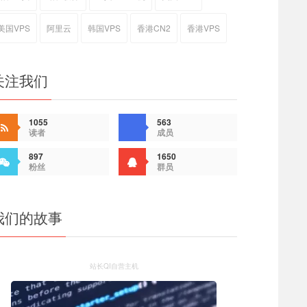
美国VPS
阿里云
韩国VPS
香港CN2
香港VPS
关注我们
1055
563
读者
成员
897
1650
粉丝
群员
我们的故事
站长QI自营主机