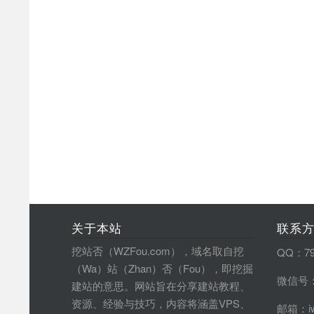
关于本站
联系
挖站否（WZFou.com），域名取自挖
QQ：79
（Wa）站（Zhan）否（Fou），即挖掘
微信号：
建站的意思。网站旨在分享建站教程、
资源、经验与技巧，内容将涵盖VPS、
邮箱：iw