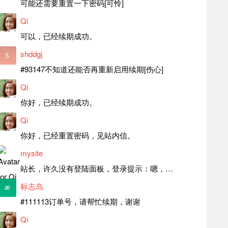
可能还需要重置一下密码[可怜]
Qi
可以，已经续期成功。
shddgj
#93147不知道还能否再重新启用续期[伤心]
Qi
你好，已经续期成功。
Qi
你好，已经重置密码，见站内信。
mysite
站长，许久没有登陆面板，登录提示：嗯，登录详细信息似乎不正确。请重试。 网站还可以正常使用。如果是密码问题请帮忙重置一下密码。谢谢。订单号：97790，账号：aa20210950。 站长，提交了工单，你回复续期成功，不过我的问题是面部登陆信息有问题，一直是初始密码，现在无法登陆，有时间麻烦排查一下。
标志岛
#111113订单号，请帮忙续期，谢谢
Qi