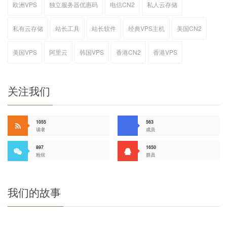
欧洲VPS
独立服务器优惠码
电信CN2
私人云存储
私有云存储
站长工具
站长软件
经典VPS主机
美国CN2
美国VPS
阿里云
韩国VPS
香港CN2
香港VPS
关注我们
1055
563
读者
成员
897
1650
粉丝
群员
我们的故事