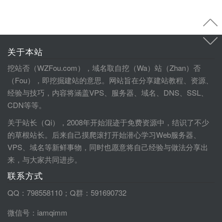
关于本站
挖站否（WZFou.com），域名取自挖（Wa）站（Zhan）否
（Fou），即挖掘建站的意思。网站旨在分享建站教程、资源、
经验与技巧，内容将涵盖VPS、服务器、域名、DNS、SSL、
CDN等等。
关于站长（Qi），2008年开始混迹于免费资源中，结识了不少
的草根站长。后来自己摸爬滚打开始潜心学习Web服务器、
VPS、域名等新鲜事物，同时也愿意将自己经验与做法分享出
来，与大家共同进步。
联系方式
QQ：798558110；Q群：591690732
微信号：iamqimm