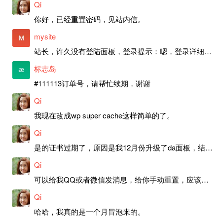
Qi
你好，已经重置密码，见站内信。
mysite
站长，许久没有登陆面板，登录提示：嗯，登录详细信息似乎不正确。请重试。 网站还可以正常使用。如果是密码问题请帮忙重置一下密码。谢谢。订单号：97790，账号：aa20210950。 站长，提交了工单，你回复续期成功，不过我的问题是面部登陆信息有问题，一直是初始密码，现在无法登陆，有时间麻烦排查一下。
标志岛
#111113订单号，请帮忙续期，谢谢
Qi
我现在改成wp super cache这样简单的了。
Qi
是的证书过期了，原因是我12月份升级了da面板，结果后台证书就不更新了，目前还在排查问题。切换PHP版本现在没有了，因为DA新版不支持。
Qi
可以给我QQ或者微信发消息，给你手动重置，应该是服务器插件有问题了，这个wp的主题太老了，导致现在好多的问题，网站的签到功能也是因为这个原因导致的。
Qi
哈哈，我真的是一个月冒泡来的。