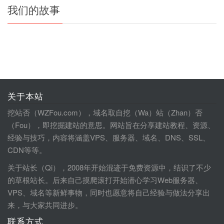
我们的故事
关于本站
挖站否（WZFou.com），域名取自挖（Wa）站（Zhan）否
（Fou），即挖掘建站的意思。网站旨在分享建站教程、资源、
经验与技巧，内容将涵盖VPS、服务器、域名、DNS、SSL、
CDN等等。
关于站长（Qi），2008年开始混迹于免费资源中，结识了不少
的草根站长。后来自己摸爬滚打开始潜心学习Web服务器、
VPS、域名等新鲜事物，同时也愿意将自己经验与做法分享出
来，与大家共同进步。
联系方式