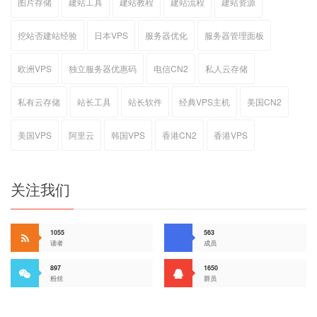
图片存储
建站工具
建站教程
建站流程
建站资源
挖站否建站经验
日本VPS
服务器优化
服务器管理面板
欧洲VPS
独立服务器优惠码
电信CN2
私人云存储
私有云存储
站长工具
站长软件
经典VPS主机
美国CN2
美国VPS
阿里云
韩国VPS
香港CN2
香港VPS
关注我们
1055
563
读者
成员
897
1650
粉丝
群员